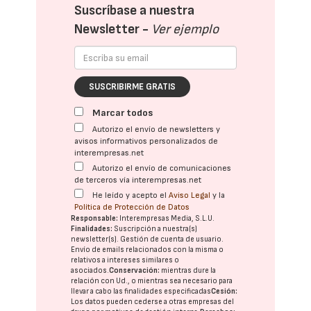
Suscríbase a nuestra
Newsletter -
Ver ejemplo
SUSCRIBIRME GRATIS
Marcar todos
Autorizo el envío de newsletters y
avisos informativos personalizados de
interempresas.net
Autorizo el envío de comunicaciones
de terceros vía interempresas.net
He leído y acepto el
Aviso Legal
y la
Política de Protección de Datos
Responsable:
Interempresas Media, S.L.U.
Finalidades:
Suscripción a nuestra(s)
newsletter(s). Gestión de cuenta de usuario.
Envío de emails relacionados con la misma o
relativos a intereses similares o
asociados.
Conservación:
mientras dure la
relación con Ud., o mientras sea necesario para
llevar a cabo las finalidades especificadas
Cesión:
Los datos pueden cederse a otras
empresas del