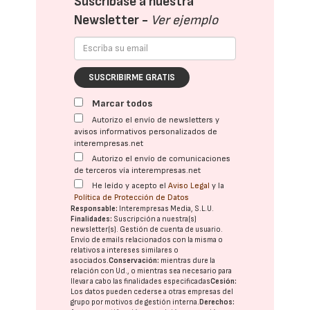
Suscríbase a nuestra
Newsletter -
Ver ejemplo
SUSCRIBIRME GRATIS
Marcar todos
Autorizo el envío de newsletters y
avisos informativos personalizados de
interempresas.net
Autorizo el envío de comunicaciones
de terceros vía interempresas.net
He leído y acepto el
Aviso Legal
y la
Política de Protección de Datos
Responsable:
Interempresas Media, S.L.U.
Finalidades:
Suscripción a nuestra(s)
newsletter(s). Gestión de cuenta de usuario.
Envío de emails relacionados con la misma o
relativos a intereses similares o
asociados.
Conservación:
mientras dure la
relación con Ud., o mientras sea necesario para
llevar a cabo las finalidades especificadas
Cesión:
Los datos pueden cederse a otras
empresas del
grupo
por motivos de gestión interna.
Derechos: