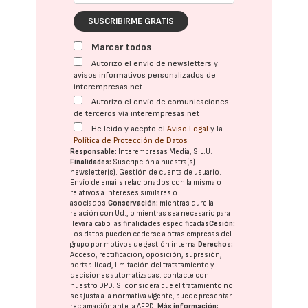
SUSCRIBIRME GRATIS
Marcar todos
Autorizo el envío de newsletters y
avisos informativos personalizados de
interempresas.net
Autorizo el envío de comunicaciones
de terceros vía interempresas.net
He leído y acepto el
Aviso Legal
y la
Política de Protección de Datos
Responsable:
Interempresas Media, S.L.U.
Finalidades:
Suscripción a nuestra(s)
newsletter(s). Gestión de cuenta de usuario.
Envío de emails relacionados con la misma o
relativos a intereses similares o
asociados.
Conservación:
mientras dure la
relación con Ud., o mientras sea necesario para
llevar a cabo las finalidades especificadas
Cesión:
Los datos pueden cederse a otras
empresas del
grupo
por motivos de gestión interna.
Derechos:
Acceso, rectificación, oposición, supresión,
portabilidad, limitación del tratatamiento y
decisiones automatizadas:
contacte con
nuestro DPD
. Si considera que el tratamiento no
se ajusta a la normativa vigente, puede presentar
reclamación ante la
AEPD
.
Más información: