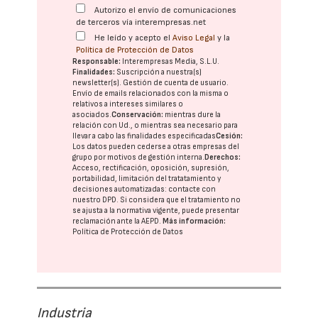
Autorizo el envío de comunicaciones
de terceros vía interempresas.net
He leído y acepto el
Aviso Legal
y la
Política de Protección de Datos
Responsable:
Interempresas Media, S.L.U.
Finalidades:
Suscripción a nuestra(s)
newsletter(s). Gestión de cuenta de usuario.
Envío de emails relacionados con la misma o
relativos a intereses similares o
asociados.
Conservación:
mientras dure la
relación con Ud., o mientras sea necesario para
llevar a cabo las finalidades especificadas
Cesión:
Los datos pueden cederse a otras
empresas del
grupo
por motivos de gestión interna.
Derechos:
Acceso, rectificación, oposición, supresión,
portabilidad, limitación del tratatamiento y
decisiones automatizadas:
contacte con
nuestro DPD
. Si considera que el tratamiento no
se ajusta a la normativa vigente, puede presentar
reclamación ante la
AEPD
.
Más información:
Política de Protección de Datos
Industria