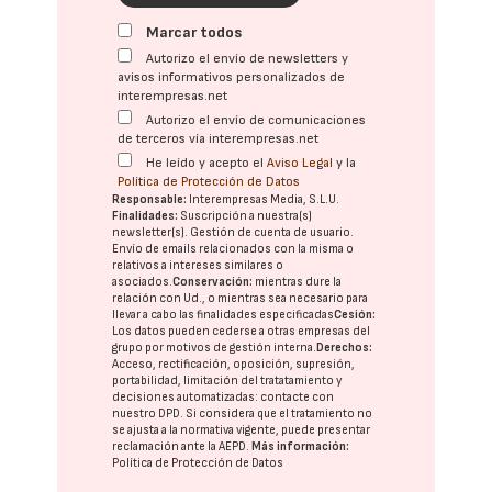
Marcar todos
Autorizo el envío de newsletters y
avisos informativos personalizados de
interempresas.net
Autorizo el envío de comunicaciones
de terceros vía interempresas.net
He leído y acepto el
Aviso Legal
y la
Política de Protección de Datos
Responsable:
Interempresas Media, S.L.U.
Finalidades:
Suscripción a nuestra(s)
newsletter(s). Gestión de cuenta de usuario.
Envío de emails relacionados con la misma o
relativos a intereses similares o
asociados.
Conservación:
mientras dure la
relación con Ud., o mientras sea necesario para
llevar a cabo las finalidades especificadas
Cesión:
Los datos pueden cederse a otras
empresas del
grupo
por motivos de gestión interna.
Derechos:
Acceso, rectificación, oposición, supresión,
portabilidad, limitación del tratatamiento y
decisiones automatizadas:
contacte con
nuestro DPD
. Si considera que el tratamiento no
se ajusta a la normativa vigente, puede presentar
reclamación ante la
AEPD
.
Más información:
Política de Protección de Datos