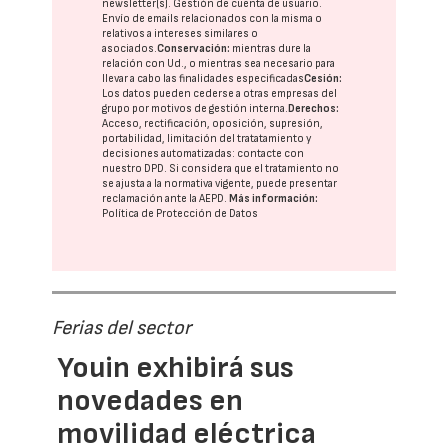
newsletter(s). Gestión de cuenta de usuario.
Envío de emails relacionados con la misma o
relativos a intereses similares o
asociados.
Conservación:
mientras dure la
relación con Ud., o mientras sea necesario para
llevar a cabo las finalidades especificadas
Cesión:
Los datos pueden cederse a otras
empresas del
grupo
por motivos de gestión interna.
Derechos:
Acceso, rectificación, oposición, supresión,
portabilidad, limitación del tratatamiento y
decisiones automatizadas:
contacte con
nuestro DPD
. Si considera que el tratamiento no
se ajusta a la normativa vigente, puede presentar
reclamación ante la
AEPD
.
Más información:
Política de Protección de Datos
Ferias del sector
Youin exhibirá sus
novedades en
movilidad eléctrica