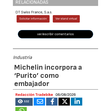
RELACIONADAS
DT Swiss France, S.a.s.
Solicitar información
Ver stand virtual
ver/escribir comentarios
Industria
Michelin incorpora a
‘Purito’ como
embajador
Redacción Tradebike
06/08/2026
532