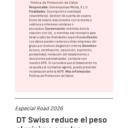
Política de Protección de Datos
Responsable:
Interempresas Media, S.L.U.
Finalidades:
Suscripción a nuestra(s)
newsletter(s). Gestión de cuenta de usuario.
Envío de emails relacionados con la misma o
relativos a intereses similares o
asociados.
Conservación:
mientras dure la
relación con Ud., o mientras sea necesario para
llevar a cabo las finalidades especificadas
Cesión:
Los datos pueden cederse a otras
empresas del
grupo
por motivos de gestión interna.
Derechos:
Acceso, rectificación, oposición, supresión,
portabilidad, limitación del tratatamiento y
decisiones automatizadas:
contacte con
nuestro DPD
. Si considera que el tratamiento no
se ajusta a la normativa vigente, puede presentar
reclamación ante la
AEPD
.
Más información:
Política de Protección de Datos
Especial Road 2026
DT Swiss reduce el peso