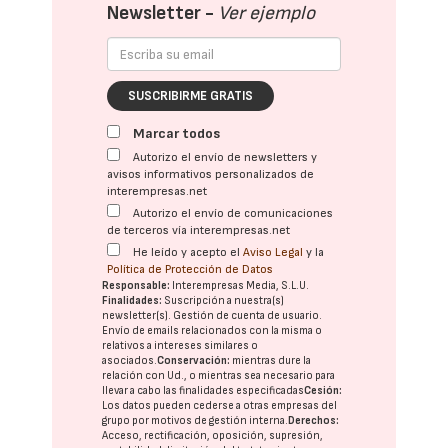
Newsletter -
Ver ejemplo
SUSCRIBIRME GRATIS
Marcar todos
Autorizo el envío de newsletters y
avisos informativos personalizados de
interempresas.net
Autorizo el envío de comunicaciones
de terceros vía interempresas.net
He leído y acepto el
Aviso Legal
y la
Política de Protección de Datos
Responsable:
Interempresas Media, S.L.U.
Finalidades:
Suscripción a nuestra(s)
newsletter(s). Gestión de cuenta de usuario.
Envío de emails relacionados con la misma o
relativos a intereses similares o
asociados.
Conservación:
mientras dure la
relación con Ud., o mientras sea necesario para
llevar a cabo las finalidades especificadas
Cesión:
Los datos pueden cederse a otras
empresas del
grupo
por motivos de gestión interna.
Derechos:
Acceso, rectificación, oposición, supresión,