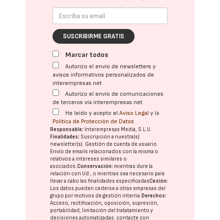
SUSCRIBIRME GRATIS
Marcar todos
Autorizo el envío de newsletters y
avisos informativos personalizados de
interempresas.net
Autorizo el envío de comunicaciones
de terceros vía interempresas.net
He leído y acepto el
Aviso Legal
y la
Política de Protección de Datos
Responsable:
Interempresas Media, S.L.U.
Finalidades:
Suscripción a nuestra(s)
newsletter(s). Gestión de cuenta de usuario.
Envío de emails relacionados con la misma o
relativos a intereses similares o
asociados.
Conservación:
mientras dure la
relación con Ud., o mientras sea necesario para
llevar a cabo las finalidades especificadas
Cesión:
Los datos pueden cederse a otras
empresas del
grupo
por motivos de gestión interna.
Derechos:
Acceso, rectificación, oposición, supresión,
portabilidad, limitación del tratatamiento y
decisiones automatizadas:
contacte con