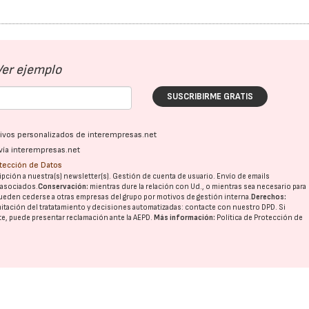
Ver ejemplo
SUSCRIBIRME GRATIS
22/07/2026
29/07/2026
ativos personalizados de interempresas.net
vía interempresas.net
otección de Datos
pción a nuestra(s) newsletter(s). Gestión de cuenta de usuario. Envío de emails
o asociados.
Conservación:
mientras dure la relación con Ud., o mientras sea necesario para
ueden cederse a otras
empresas del grupo
por motivos de gestión interna.
Derechos:
imitación del tratatamiento y decisiones automatizadas:
contacte con nuestro DPD
. Si
nte, puede presentar reclamación ante la
AEPD
.
Más información:
Política de Protección de