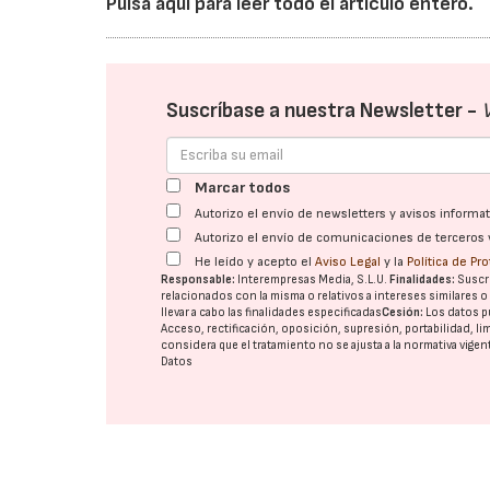
Pulsa aquí para leer todo el artículo entero.
Suscríbase a nuestra Newsletter -
Marcar todos
Autorizo el envío de newsletters y avisos inform
Autorizo el envío de comunicaciones de terceros 
He leído y acepto el
Aviso Legal
y la
Política de Pr
Responsable:
Interempresas Media, S.L.U.
Finalidades:
Suscri
relacionados con la misma o relativos a intereses similares 
llevar a cabo las finalidades especificadas
Cesión:
Los datos p
Acceso, rectificación, oposición, supresión, portabilidad, l
considera que el tratamiento no se ajusta a la normativa vige
Datos