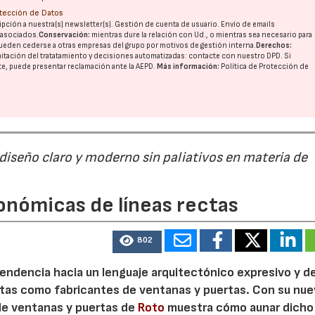
otección de Datos
pción a nuestra(s) newsletter(s). Gestión de cuenta de usuario. Envío de emails
o asociados.
Conservación:
mientras dure la relación con Ud., o mientras sea necesario para
ueden cederse a otras
empresas del grupo
por motivos de gestión interna.
Derechos:
21/07/2026
28/07/202
imitación del tratatamiento y decisiones automatizadas:
contacte con nuestro DPD
. Si
nte, puede presentar reclamación ante la
AEPD
.
Más información:
Política de Protección de
 diseño claro y moderno sin paliativos en materia de
onómicas de líneas rectas
802
 tendencia hacia un lenguaje arquitectónico expresivo y d
ristas como fabricantes de ventanas y puertas. Con su nu
 de ventanas y puertas de
Roto
muestra cómo aunar dicho