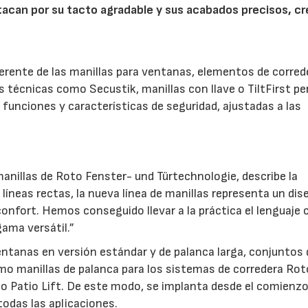
stacan por su tacto agradable y sus acabados precisos, c
.
herente de las manillas para ventanas, elementos de corred
es técnicas como Secustik, manillas con llave o TiltFirst p
funciones y características de seguridad, ajustadas a las
anillas de Roto Fenster- und Türtechnologie, describe la
líneas rectas, la nueva línea de manillas representa un dis
confort. Hemos conseguido llevar a la práctica el lenguaje 
ama versátil.”
ventanas en versión estándar y de palanca larga, conjuntos 
mo manillas de palanca para los sistemas de corredera Rot
to Patio Lift. De este modo, se implanta desde el comienz
odas las aplicaciones.