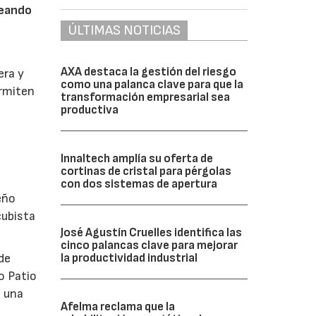
reando
ÚLTIMAS NOTICIAS
AXA destaca la gestión del riesgo
era y
como una palanca clave para que la
ermiten
transformación empresarial sea
productiva
Innaltech amplía su oferta de
cortinas de cristal para pérgolas
con dos sistemas de apertura
eño
cubista
José Agustín Cruelles identifica las
cinco palancas clave para mejorar
la productividad industrial
de
o Patio
o una
Afelma reclama que la