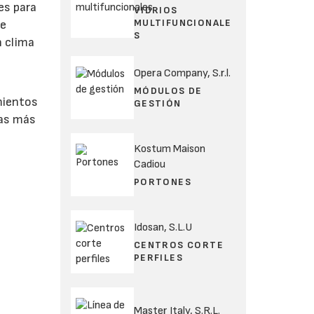
es para
VIDRIOS
MULTIFUNCIONALE
ue
S
n clima
Opera Company, S.r.l.
MÓDULOS DE
mientos
GESTIÓN
las más
Kostum Maison
Cadiou
PORTONES
Idosan, S.L.U
CENTROS CORTE
PERFILES
Master Italy, S.R.L.