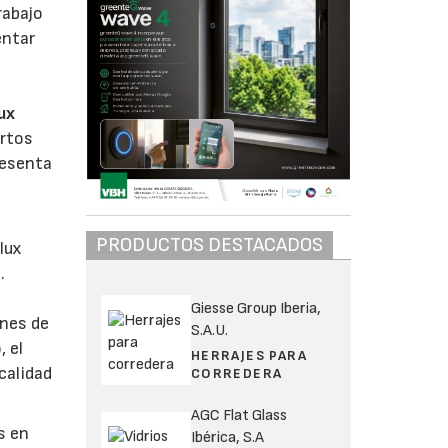
rabajo
entar
ux
ertos
resenta
PRODUCTOS DESTACADOS
lux
.
l
Giesse Group Iberia,
ones de
S.A.U.
, el
HERRAJES PARA
calidad
CORREDERA
AGC Flat Glass
s en
Ibérica, S.A