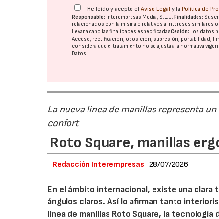
He leído y acepto el
Aviso Legal
y la
Política de Pr
Responsable:
Interempresas Media, S.L.U.
Finalidades:
Suscri
relacionados con la misma o relativos a intereses similares 
llevar a cabo las finalidades especificadas
Cesión:
Los datos p
Acceso, rectificación, oposición, supresión, portabilidad, l
considera que el tratamiento no se ajusta a la normativa vige
Datos
La nueva línea de manillas representa un
confort
Roto Square, manillas erg
Redacción Interempresas
28/07/2026
En el ámbito internacional, existe una clara
ángulos claros. Así lo afirman tanto interio
línea de manillas Roto Square, la tecnología