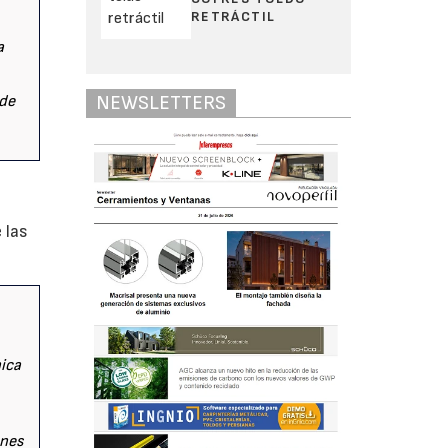
RETRÁCTIL
a
NEWSLETTERS
 de
 las
nica
ones