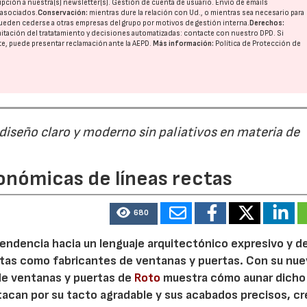
pción a nuestra(s) newsletter(s). Gestión de cuenta de usuario. Envío de emails
o asociados.
Conservación:
mientras dure la relación con Ud., o mientras sea necesario para
ueden cederse a otras
empresas del grupo
por motivos de gestión interna.
Derechos:
imitación del tratatamiento y decisiones automatizadas:
contacte con nuestro DPD
. Si
nte, puede presentar reclamación ante la
AEPD
.
Más información:
Política de Protección de
 diseño claro y moderno sin paliativos en materia de
onómicas de líneas rectas
680
 tendencia hacia un lenguaje arquitectónico expresivo y d
ristas como fabricantes de ventanas y puertas. Con su nu
 de ventanas y puertas de
Roto
muestra cómo aunar dicho
stacan por su tacto agradable y sus acabados precisos, c