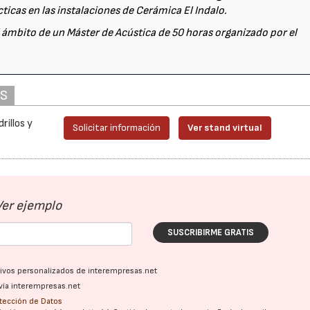
ticas en las instalaciones de Cerámica El Indalo.
l ámbito de un Máster de Acústica de 50 horas organizado por el
21/07/2026
28/07/202
AS
rillos y
Solicitar información
Ver stand virtual
Ver ejemplo
SUSCRIBIRME GRATIS
ativos personalizados de interempresas.net
vía interempresas.net
otección de Datos