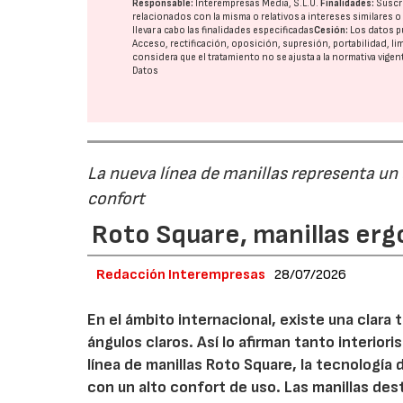
Responsable:
Interempresas Media, S.L.U.
Finalidades:
Suscri
relacionados con la misma o relativos a intereses similares 
llevar a cabo las finalidades especificadas
Cesión:
Los datos p
Acceso, rectificación, oposición, supresión, portabilidad, l
considera que el tratamiento no se ajusta a la normativa vige
Datos
La nueva línea de manillas representa un
confort
Roto Square, manillas erg
Redacción Interempresas
28/07/2026
En el ámbito internacional, existe una clara
ángulos claros. Así lo afirman tanto interio
línea de manillas Roto Square, la tecnología
con un alto confort de uso. Las manillas de