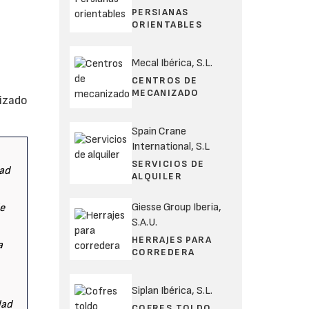
PERSIANAS
ORIENTABLES
Mecal Ibérica, S.L.
CENTROS DE
MECANIZADO
nizado
Spain Crane
International, S.L
SERVICIOS DE
dad
ALQUILER
Giesse Group Iberia,
de
S.A.U.
HERRAJES PARA
a
CORREDERA
Siplan Ibérica, S.L.
dad
COFRES TOLDO