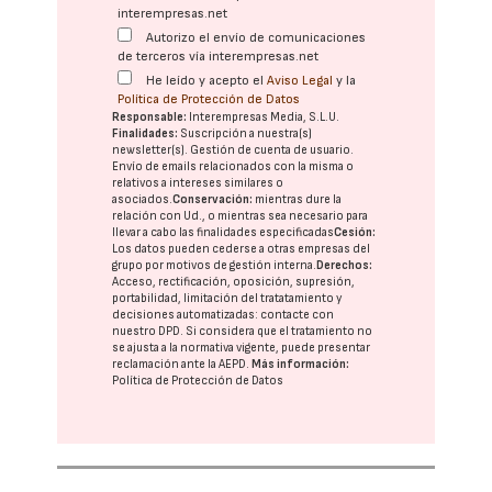
interempresas.net
Autorizo el envío de comunicaciones
de terceros vía interempresas.net
He leído y acepto el
Aviso Legal
y la
Política de Protección de Datos
Responsable:
Interempresas Media, S.L.U.
Finalidades:
Suscripción a nuestra(s)
newsletter(s). Gestión de cuenta de usuario.
Envío de emails relacionados con la misma o
relativos a intereses similares o
asociados.
Conservación:
mientras dure la
relación con Ud., o mientras sea necesario para
llevar a cabo las finalidades especificadas
Cesión:
Los datos pueden cederse a otras
empresas del
grupo
por motivos de gestión interna.
Derechos:
Acceso, rectificación, oposición, supresión,
portabilidad, limitación del tratatamiento y
decisiones automatizadas:
contacte con
nuestro DPD
. Si considera que el tratamiento no
se ajusta a la normativa vigente, puede presentar
reclamación ante la
AEPD
.
Más información:
Política de Protección de Datos