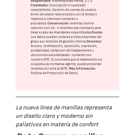
Responsable:
Interempresas Media, S.L.U.
Finalidades:
Suscripción a nuestra(s)
newsletter(s). Gestión de cuenta de usuario.
Envío de emails relacionados con la misma o
relativos a intereses similares o
asociados.
Conservación:
mientras dure la
relación con Ud., o mientras sea necesario para
llevar a cabo las finalidades especificadas
Cesión:
Los datos pueden cederse a otras
empresas del
grupo
por motivos de gestión interna.
Derechos:
Acceso, rectificación, oposición, supresión,
portabilidad, limitación del tratatamiento y
decisiones automatizadas:
contacte con
nuestro DPD
. Si considera que el tratamiento no
se ajusta a la normativa vigente, puede presentar
reclamación ante la
AEPD
.
Más información:
Política de Protección de Datos
La nueva línea de manillas representa
un diseño claro y moderno sin
paliativos en materia de confort