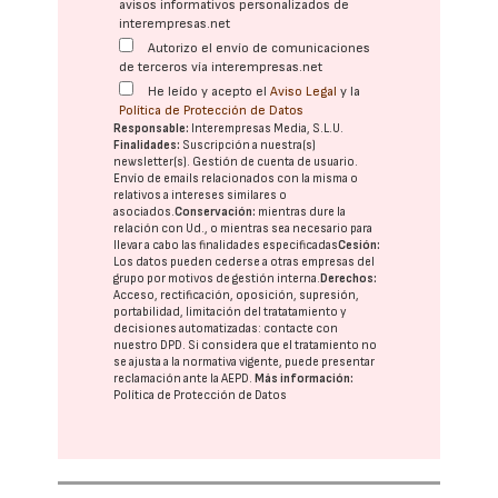
avisos informativos personalizados de
interempresas.net
Autorizo el envío de comunicaciones
de terceros vía interempresas.net
He leído y acepto el
Aviso Legal
y la
Política de Protección de Datos
Responsable:
Interempresas Media, S.L.U.
Finalidades:
Suscripción a nuestra(s)
newsletter(s). Gestión de cuenta de usuario.
Envío de emails relacionados con la misma o
relativos a intereses similares o
asociados.
Conservación:
mientras dure la
relación con Ud., o mientras sea necesario para
llevar a cabo las finalidades especificadas
Cesión:
Los datos pueden cederse a otras
empresas del
grupo
por motivos de gestión interna.
Derechos:
Acceso, rectificación, oposición, supresión,
portabilidad, limitación del tratatamiento y
decisiones automatizadas:
contacte con
nuestro DPD
. Si considera que el tratamiento no
se ajusta a la normativa vigente, puede presentar
reclamación ante la
AEPD
.
Más información:
Política de Protección de Datos