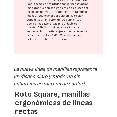
relación con Ud., o mientras sea necesario para
llevar a cabo las finalidades especificadas
Cesión:
Los datos pueden cederse a otras
empresas del
grupo
por motivos de gestión interna.
Derechos:
Acceso, rectificación, oposición, supresión,
portabilidad, limitación del tratatamiento y
decisiones automatizadas:
contacte con
nuestro DPD
. Si considera que el tratamiento no
se ajusta a la normativa vigente, puede presentar
reclamación ante la
AEPD
.
Más información:
Política de Protección de Datos
La nueva línea de manillas representa
un diseño claro y moderno sin
paliativos en materia de confort
Roto Square, manillas
ergonómicas de líneas
rectas