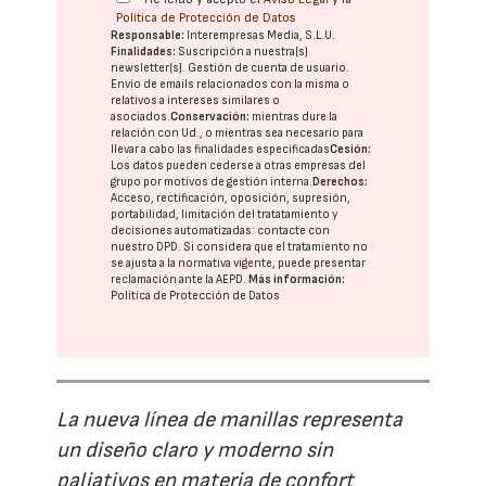
Política de Protección de Datos
Responsable:
Interempresas Media, S.L.U.
Finalidades:
Suscripción a nuestra(s)
newsletter(s). Gestión de cuenta de usuario.
Envío de emails relacionados con la misma o
relativos a intereses similares o
asociados.
Conservación:
mientras dure la
relación con Ud., o mientras sea necesario para
llevar a cabo las finalidades especificadas
Cesión:
Los datos pueden cederse a otras
empresas del
grupo
por motivos de gestión interna.
Derechos:
Acceso, rectificación, oposición, supresión,
portabilidad, limitación del tratatamiento y
decisiones automatizadas:
contacte con
nuestro DPD
. Si considera que el tratamiento no
se ajusta a la normativa vigente, puede presentar
reclamación ante la
AEPD
.
Más información:
Política de Protección de Datos
La nueva línea de manillas representa
un diseño claro y moderno sin
paliativos en materia de confort