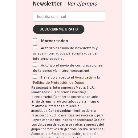
Newsletter -
Ver ejemplo
SUSCRIBIRME GRATIS
Marcar todos
Autorizo el envío de newsletters y
avisos informativos personalizados de
interempresas.net
Autorizo el envío de comunicaciones
de terceros vía interempresas.net
He leído y acepto el
Aviso Legal
y la
Política de Protección de Datos
Responsable:
Interempresas Media, S.L.U.
Finalidades:
Suscripción a nuestra(s)
newsletter(s). Gestión de cuenta de usuario.
Envío de emails relacionados con la misma o
relativos a intereses similares o
asociados.
Conservación:
mientras dure la
relación con Ud., o mientras sea necesario para
llevar a cabo las finalidades especificadas
Cesión:
Los datos pueden cederse a otras
empresas del
grupo
por motivos de gestión interna.
Derechos:
Acceso, rectificación, oposición, supresión,