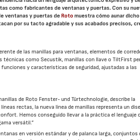
 tendencia hacia un lenguaje arquitectónico expresivo y d
ristas como fabricantes de ventanas y puertas. Con su nu
 de ventanas y puertas de
Roto
muestra cómo aunar dicho
stacan por su tacto agradable y sus acabados precisos, c
.
herente de las manillas para ventanas, elementos de corred
es técnicas como Secustik, manillas con llave o TiltFirst p
funciones y características de seguridad, ajustadas a las
anillas de Roto Fenster- und Türtechnologie, describe la
líneas rectas, la nueva línea de manillas representa un dis
confort. Hemos conseguido llevar a la práctica el lenguaje 
ama versátil.”
ventanas en versión estándar y de palanca larga, conjuntos 