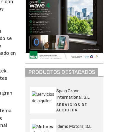
an con
os
s
ndo se
r
nado en
tek,
PRODUCTOS DESTACADOS
ntes
Spain Crane
u gran
International, S.L
SERVICIOS DE
ALQUILER
istema
se
onal
Idemo Motors, S.L.