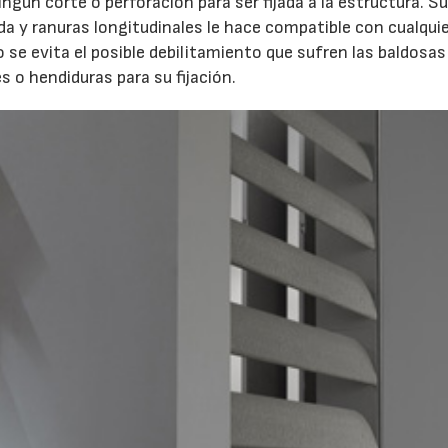
ngún corte o perforación para ser fijada a la estructura. S
a y ranuras longitudinales le hace compatible con cualqui
se evita el posible debilitamiento que sufren las baldosas
s o hendiduras para su fijación.