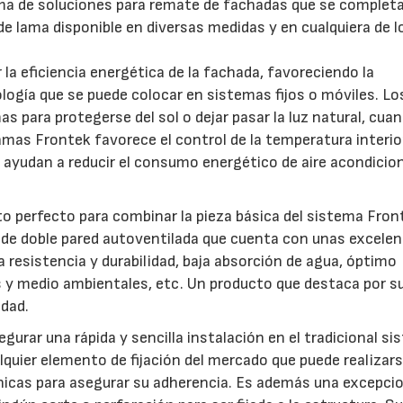
ma de soluciones para remate de fachadas que se complet
e lama disponible en diversas medidas y en cualquiera de l
la eficiencia energética de la fachada, favoreciendo la
ología que se puede colocar en sistemas fijos o móviles. Lo
s para protegerse del sol o dejar pasar la luz natural, cua
amas Frontek favorece el control de la temperatura interio
e ayudan a reducir el consumo energético de aire acondicio
 perfecto para combinar la pieza básica del sistema Fron
 de doble pared autoventilada que cuenta con unas excele
ta resistencia y durabilidad, baja absorción de agua, óptimo
y medio ambientales, etc. Un producto que destaca por s
idad.
urar una rápida y sencilla instalación en el tradicional s
quier elemento de fijación del mercado que puede realizar
nicas para asegurar su adherencia. Es además una excepci