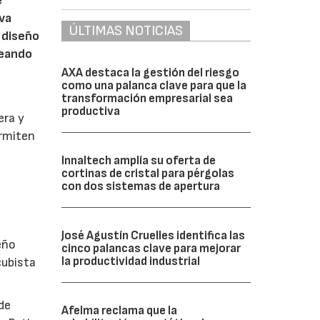
e
eva
ÚLTIMAS NOTICIAS
 diseño
reando
AXA destaca la gestión del riesgo
como una palanca clave para que la
transformación empresarial sea
productiva
era y
ermiten
Innaltech amplía su oferta de
cortinas de cristal para pérgolas
con dos sistemas de apertura
José Agustín Cruelles identifica las
eño
cinco palancas clave para mejorar
la productividad industrial
cubista
de
Afelma reclama que la