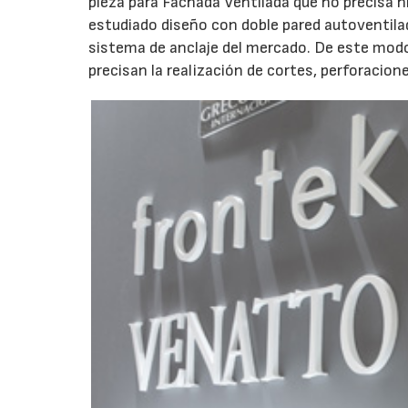
pieza para Fachada Ventilada que no precisa ni
estudiado diseño con doble pared autoventilad
sistema de anclaje del mercado. De este modo 
precisan la realización de cortes, perforacione