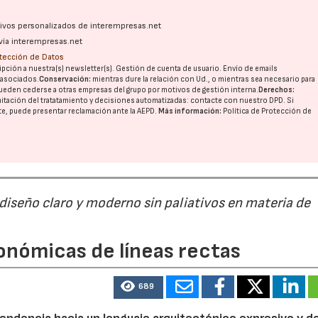
ativos personalizados de interempresas.net
vía interempresas.net
otección de Datos
21/07/2026
28/07/202
pción a nuestra(s) newsletter(s). Gestión de cuenta de usuario. Envío de emails
o asociados.
Conservación:
mientras dure la relación con Ud., o mientras sea necesario para
ueden cederse a otras
empresas del grupo
por motivos de gestión interna.
Derechos:
imitación del tratatamiento y decisiones automatizadas:
contacte con nuestro DPD
. Si
nte, puede presentar reclamación ante la
AEPD
.
Más información:
Política de Protección de
 diseño claro y moderno sin paliativos en materia de
onómicas de líneas rectas
689