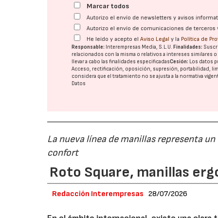
Marcar todos
Autorizo el envío de newsletters y avisos inform
Autorizo el envío de comunicaciones de terceros 
He leído y acepto el
Aviso Legal
y la
Política de Pr
Responsable:
Interempresas Media, S.L.U.
Finalidades:
Suscri
relacionados con la misma o relativos a intereses similares 
llevar a cabo las finalidades especificadas
Cesión:
Los datos p
Acceso, rectificación, oposición, supresión, portabilidad, l
considera que el tratamiento no se ajusta a la normativa vige
Datos
La nueva línea de manillas representa un
confort
Roto Square, manillas erg
Redacción Interempresas
28/07/2026