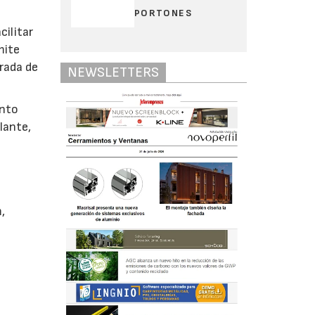
PORTONES
cilitar
mite
trada de
NEWSLETTERS
ento
lante,
,