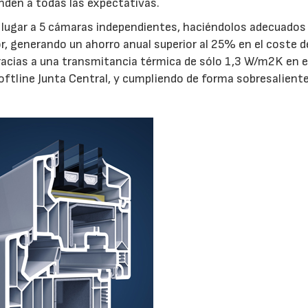
den a todas las expectativas.
n lugar a 5 cámaras independientes, haciéndolos adecuados
r, generando un ahorro anual superior al 25% en el coste d
21/07/2026
28/07/202
acias a una transmitancia térmica de sólo 1,3 W/m2K en e
ftline Junta Central, y cumpliendo de forma sobresalient