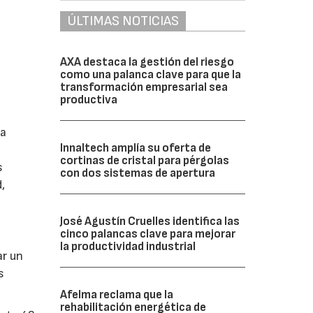
ÚLTIMAS NOTICIAS
AXA destaca la gestión del riesgo
como una palanca clave para que la
transformación empresarial sea
productiva
ia
Innaltech amplía su oferta de
cortinas de cristal para pérgolas
s
con dos sistemas de apertura
,
José Agustín Cruelles identifica las
cinco palancas clave para mejorar
la productividad industrial
ar un
s
Afelma reclama que la
rehabilitación energética de