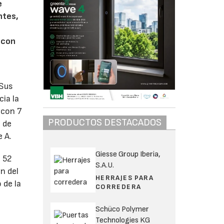
e
ntes,
 con
 Sus
ia la
 con 7
PRODUCTOS DESTACADOS
 de
e A.
Giesse Group Iberia,
a 52
S.A.U.
n del
HERRAJES PARA
 de la
CORREDERA
Schüco Polymer
Technologies KG