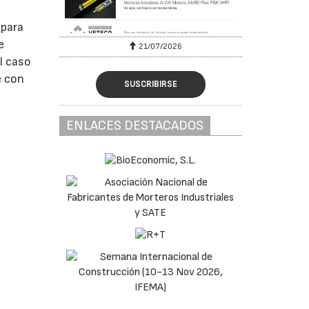
 para
e
6
21/07/2026
l caso
e con
SUSCRIBIRSE
ENLACES DESTACADOS