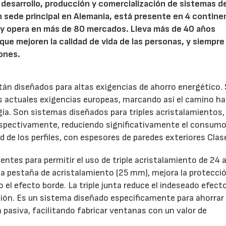
l desarrollo, producción y comercialización de sistemas d
on sede principal en Alemania, está presente en 4 contine
o y opera en más de 80 mercados. Lleva más de 40 años
que mejoren la calidad de vida de las personas, y siempre
iones.
tán diseñados para altas exigencias de ahorro energético.
s actuales exigencias europeas, marcando así el camino hac
gía. Son sistemas diseñados para triples acristalamientos,
spectivamente, reduciendo significativamente el consumo
 de los perfiles, con espesores de paredes exteriores Clas
ntes para permitir el uso de triple acristalamiento de 24 
a pestaña de acristalamiento (25 mm), mejora la protecció
ndo el efecto borde. La triple junta reduce el indeseado efecto
ión. Es un sistema diseñado específicamente para ahorrar
a pasiva, facilitando fabricar ventanas con un valor de