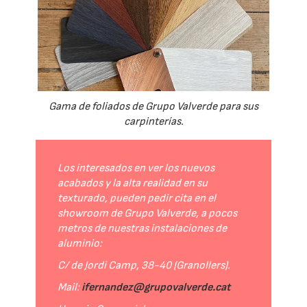
Gama de foliados de Grupo Valverde para sus
carpinterías.
Los interesados en ver los nuevos
acabados y la alta realidad en su
texturado, pueden pedir cita en el
showroom de Grupo Valverde, a pocos
metros de nuestras instalaciones de
aluminio:
C/ de Jordi Camp, 38-40 (Granollers).
Mail:
ifernandez@grupovalverde.cat