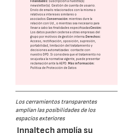
Finalidades:
Suscripción a nuestra(s)
newsletter(s). Gestión de cuenta de usuario.
Envío de emails relacionados con la misma o
relativos a intereses similares o
asociados.
Conservación:
mientras dure la
relación con Ud., o mientras sea necesario para
llevar a cabo las finalidades especificadas
Cesión:
Los datos pueden cederse a otras
empresas del
grupo
por motivos de gestión interna.
Derechos:
Acceso, rectificación, oposición, supresión,
portabilidad, limitación del tratatamiento y
decisiones automatizadas:
contacte con
nuestro DPD
. Si considera que el tratamiento no
se ajusta a la normativa vigente, puede presentar
reclamación ante la
AEPD
.
Más información:
Política de Protección de Datos
Los cerramientos transparentes
amplían las posibilidades de los
espacios exteriores
Innaltech amplía su