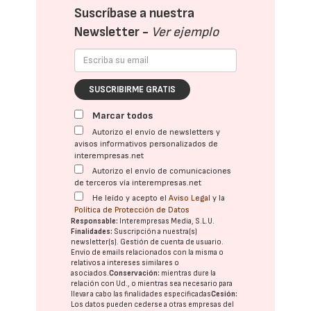
Suscríbase a nuestra
Newsletter -
Ver ejemplo
SUSCRIBIRME GRATIS
Marcar todos
Autorizo el envío de newsletters y
avisos informativos personalizados de
interempresas.net
Autorizo el envío de comunicaciones
de terceros vía interempresas.net
He leído y acepto el
Aviso Legal
y la
Política de Protección de Datos
Responsable:
Interempresas Media, S.L.U.
Finalidades:
Suscripción a nuestra(s)
newsletter(s). Gestión de cuenta de usuario.
Envío de emails relacionados con la misma o
relativos a intereses similares o
asociados.
Conservación:
mientras dure la
relación con Ud., o mientras sea necesario para
llevar a cabo las finalidades especificadas
Cesión:
Los datos pueden cederse a otras
empresas del