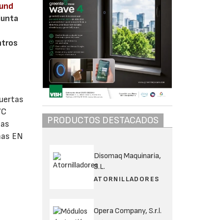
 und
junta
s
ntros
puertas
VC
PRODUCTOS DESTACADOS
tas
mas EN
Disomaq Maquinaria,
S.L.
ATORNILLADORES
Opera Company, S.r.l.