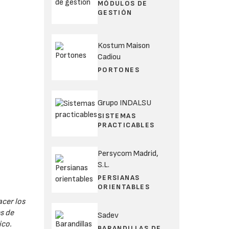
MÓDULOS DE
GESTIÓN
Kostum Maison
Cadiou
PORTONES
Grupo INDALSU
SISTEMAS
PRACTICABLES
Persycom Madrid,
S.L.
PERSIANAS
ORIENTABLES
acer los
s de
Sadev
ico.
BARANDILLAS DE