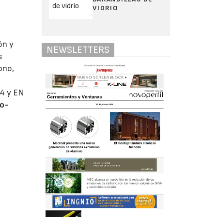
VIDRIO
ón y
NEWSLETTERS
s
ono,
 4 y EN
to-