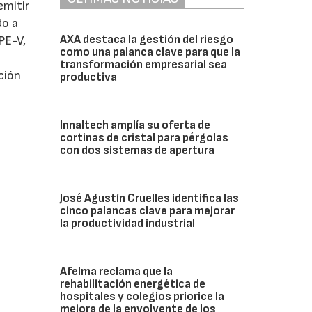
emitir
do a
AXA destaca la gestión del riesgo
PE-V,
como una palanca clave para que la
transformación empresarial sea
ción
productiva
Innaltech amplía su oferta de
cortinas de cristal para pérgolas
con dos sistemas de apertura
José Agustín Cruelles identifica las
cinco palancas clave para mejorar
la productividad industrial
Afelma reclama que la
rehabilitación energética de
hospitales y colegios priorice la
mejora de la envolvente de los