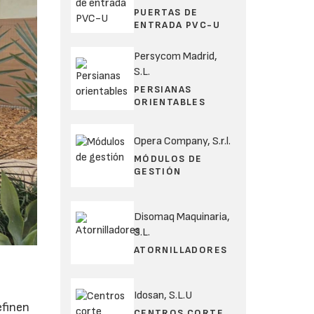
PUERTAS DE
ENTRADA PVC-U
Persycom Madrid,
S.L.
PERSIANAS
ORIENTABLES
Opera Company, S.r.l.
MÓDULOS DE
GESTIÓN
Disomaq Maquinaria,
S.L.
ATORNILLADORES
Idosan, S.L.U
efinen
CENTROS CORTE