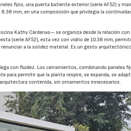
aneles fijos, una puerta batiente exterior (serie AF52) y m
e 8.38 mm, en una composición que privilegia la continuidad
ocina Kathy Cárdenas— se organiza desde la relación con 
 testa (serie AF52), esta vez con vidrio de 10.38 mm, permi
n renunciar a la solidez material. Es un gesto arquitectónic
liega con fluidez. Los cerramientos, combinando paneles fij
para permitir que la planta respire, se expanda, se adapt
a arquitectura contenida, sin ornamentos innecesarios.