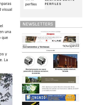
amparas
PERFILES
 visual
NEWSLETTERS
el
ten una
o que
os y
e. La