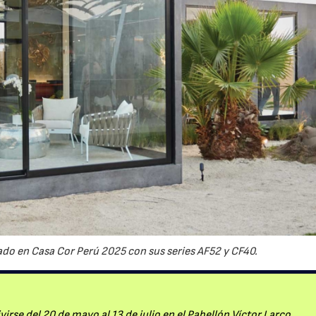
do en Casa Cor Perú 2025 con sus series AF52 y CF40.
irse del 20 de mayo al 13 de julio en el Pabellón Víctor Larco