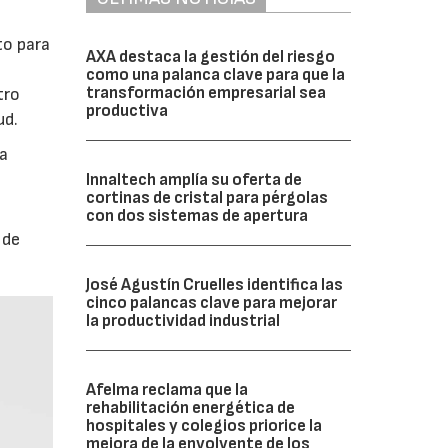
to para
AXA destaca la gestión del riesgo
como una palanca clave para que la
transformación empresarial sea
tro
productiva
ud.
na
Innaltech amplía su oferta de
cortinas de cristal para pérgolas
con dos sistemas de apertura
 de
José Agustín Cruelles identifica las
cinco palancas clave para mejorar
la productividad industrial
Afelma reclama que la
rehabilitación energética de
hospitales y colegios priorice la
mejora de la envolvente de los