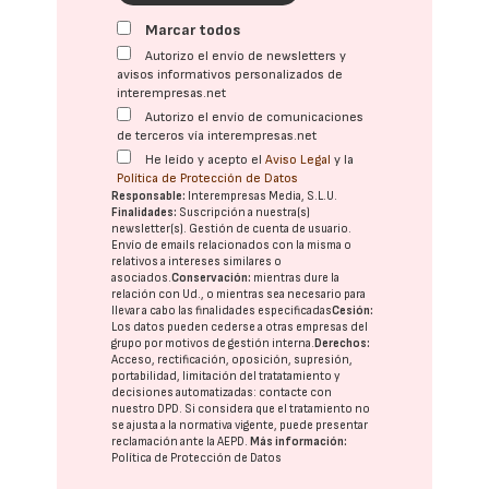
Marcar todos
Autorizo el envío de newsletters y
avisos informativos personalizados de
interempresas.net
Autorizo el envío de comunicaciones
de terceros vía interempresas.net
He leído y acepto el
Aviso Legal
y la
Política de Protección de Datos
Responsable:
Interempresas Media, S.L.U.
Finalidades:
Suscripción a nuestra(s)
newsletter(s). Gestión de cuenta de usuario.
Envío de emails relacionados con la misma o
relativos a intereses similares o
asociados.
Conservación:
mientras dure la
relación con Ud., o mientras sea necesario para
llevar a cabo las finalidades especificadas
Cesión:
Los datos pueden cederse a otras
empresas del
grupo
por motivos de gestión interna.
Derechos:
Acceso, rectificación, oposición, supresión,
portabilidad, limitación del tratatamiento y
decisiones automatizadas:
contacte con
nuestro DPD
. Si considera que el tratamiento no
se ajusta a la normativa vigente, puede presentar
reclamación ante la
AEPD
.
Más información:
Política de Protección de Datos