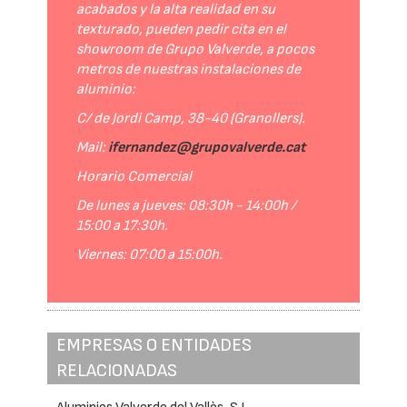
acabados y la alta realidad en su
texturado, pueden pedir cita en el
showroom de Grupo Valverde, a pocos
metros de nuestras instalaciones de
aluminio:
C/ de Jordi Camp, 38-40 (Granollers).
Mail:
ifernandez@grupovalverde.cat
Horario Comercial
De lunes a jueves: 08:30h - 14:00h /
15:00 a 17:30h.
Viernes: 07:00 a 15:00h.
EMPRESAS O ENTIDADES
RELACIONADAS