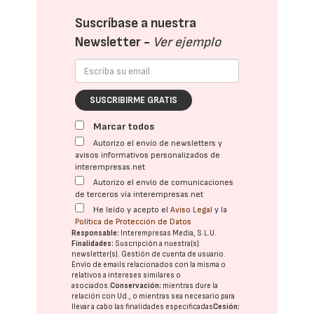
Suscríbase a nuestra
Newsletter -
Ver ejemplo
SUSCRIBIRME GRATIS
Marcar todos
Autorizo el envío de newsletters y
avisos informativos personalizados de
interempresas.net
Autorizo el envío de comunicaciones
de terceros vía interempresas.net
He leído y acepto el
Aviso Legal
y la
Política de Protección de Datos
Responsable:
Interempresas Media, S.L.U.
Finalidades:
Suscripción a nuestra(s)
newsletter(s). Gestión de cuenta de usuario.
Envío de emails relacionados con la misma o
relativos a intereses similares o
asociados.
Conservación:
mientras dure la
relación con Ud., o mientras sea necesario para
llevar a cabo las finalidades especificadas
Cesión: