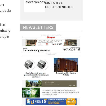
MOTORES
con
ELECTRÓNICOS
o cada
ite
NEWSLETTERS
mica y
s que