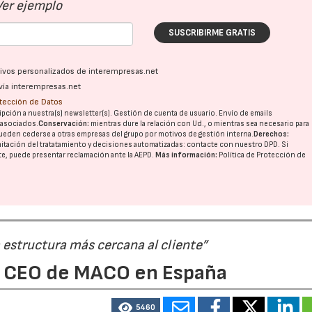
Ver ejemplo
SUSCRIBIRME GRATIS
ativos personalizados de interempresas.net
vía interempresas.net
otección de Datos
pción a nuestra(s) newsletter(s). Gestión de cuenta de usuario. Envío de emails
o asociados.
Conservación:
mientras dure la relación con Ud., o mientras sea necesario para
ueden cederse a otras
empresas del grupo
por motivos de gestión interna.
Derechos:
imitación del tratatamiento y decisiones automatizadas:
contacte con nuestro DPD
. Si
nte, puede presentar reclamación ante la
AEPD
.
Más información:
Política de Protección de
 estructura más cercana al cliente”
a, CEO de MACO en España
5460