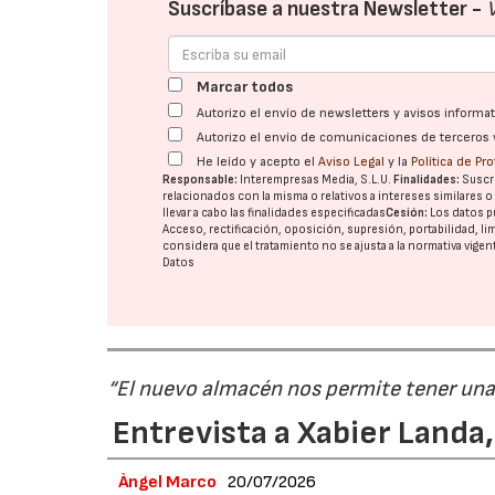
Suscríbase a nuestra Newsletter -
Marcar todos
Autorizo el envío de newsletters y avisos inform
Autorizo el envío de comunicaciones de terceros 
He leído y acepto el
Aviso Legal
y la
Política de Pr
Responsable:
Interempresas Media, S.L.U.
Finalidades:
Suscri
relacionados con la misma o relativos a intereses similares 
llevar a cabo las finalidades especificadas
Cesión:
Los datos p
Acceso, rectificación, oposición, supresión, portabilidad, l
considera que el tratamiento no se ajusta a la normativa vige
Datos
“El nuevo almacén nos permite tener una
Entrevista a Xabier Land
Àngel Marco
20/07/2026