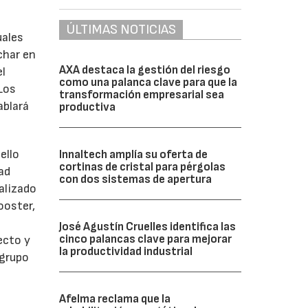
ÚLTIMAS NOTICIAS
uales
char en
AXA destaca la gestión del riesgo
el
como una palanca clave para que la
Los
transformación empresarial sea
ablará
productiva
ello
Innaltech amplía su oferta de
cortinas de cristal para pérgolas
ad
con dos sistemas de apertura
ializado
ooster,
José Agustín Cruelles identifica las
cinco palancas clave para mejorar
ecto y
la productividad industrial
 grupo
Afelma reclama que la