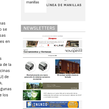
LÍNEA DE MANILLAS
mas
NEWSLETTERS
o se
esas
tes en
s
a de la
icinas
U) de
a,
Algunas
e los