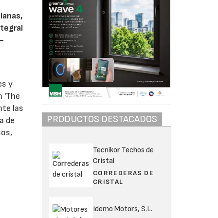
sianas,
ntegral
 –
es y
n 'The
nte las
PRODUCTOS DESTACADOS
a de
sos,
Tecnikor Techos de
Cristal
CORREDERAS DE
CRISTAL
Idemo Motors, S.L.