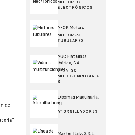
MOTORES
ELECTRÓNICOS
A-OK Motors
MOTORES
TUBULARES
AGC Flat Glass
Ibérica, S.A
VIDRIOS
MULTIFUNCIONALE
S
Disomaq Maquinaria,
S.L.
ón de
ATORNILLADORES
teria”,
Master Italy, S.R.L.