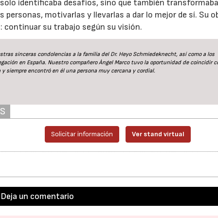
olo identificaba desafíos, sino que también transformab
s personas, motivarlas y llevarlas a dar lo mejor de sí. Su o
 continuar su trabajo según su visión.
21/07/2026
28/07/2026
tras sinceras condolencias a la familia del Dr. Heyo Schmiedeknecht, así como a los
legación en España. Nuestro compañero Àngel Marco tuvo la oportunidad de coincidir c
 y siempre encontró en él una persona muy cercana y cordial.
AS
Solicitar información
Ver stand virtual
Deja un comentario