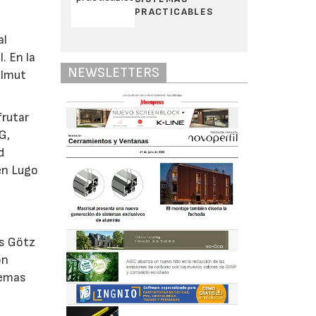
PRACTICABLES
al
. En la
NEWSLETTERS
elmut
frutar
G,
d
 en Lugo
os Götz
on
temas