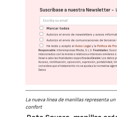
Suscríbase a nuestra Newsletter -
Marcar todos
Autorizo el envío de newsletters y avisos inform
Autorizo el envío de comunicaciones de terceros 
He leído y acepto el
Aviso Legal
y la
Política de Pr
Responsable:
Interempresas Media, S.L.U.
Finalidades:
Suscri
relacionados con la misma o relativos a intereses similares 
llevar a cabo las finalidades especificadas
Cesión:
Los datos p
Acceso, rectificación, oposición, supresión, portabilidad, l
considera que el tratamiento no se ajusta a la normativa vige
Datos
La nueva línea de manillas representa un
confort