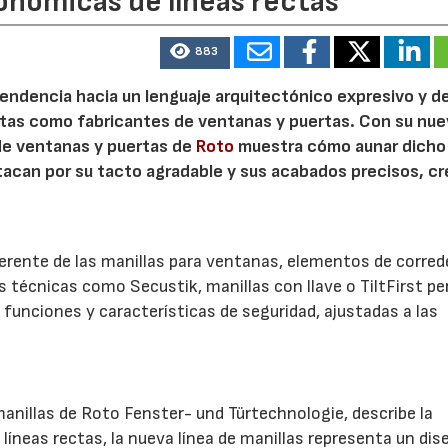
onómicas de líneas rectas
883
 tendencia hacia un lenguaje arquitectónico expresivo y d
ristas como fabricantes de ventanas y puertas. Con su nu
 de ventanas y puertas de
Roto
muestra cómo aunar dicho
stacan por su tacto agradable y sus acabados precisos, c
.
herente de las manillas para ventanas, elementos de corred
es técnicas como Secustik, manillas con llave o TiltFirst p
funciones y características de seguridad, ajustadas a las
anillas de Roto Fenster- und Türtechnologie, describe la
líneas rectas, la nueva línea de manillas representa un dis