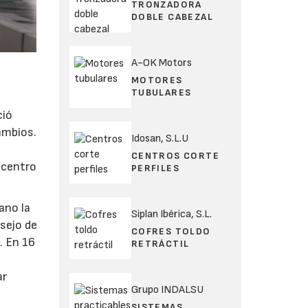
TRONZADORA
DOBLE CABEZAL
A-OK Motors
MOTORES
TUBULARES
ció
ambios.
Idosan, S.L.U
CENTROS CORTE
 centro
PERFILES
ano la
Siplan Ibérica, S.L.
sejo de
COFRES TOLDO
. En 16
RETRÁCTIL
ar
Grupo INDALSU
SISTEMAS