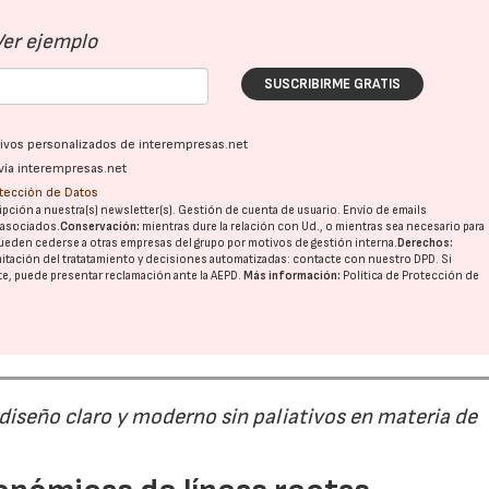
Ver ejemplo
SUSCRIBIRME GRATIS
ativos personalizados de interempresas.net
vía interempresas.net
otección de Datos
pción a nuestra(s) newsletter(s). Gestión de cuenta de usuario. Envío de emails
o asociados.
Conservación:
mientras dure la relación con Ud., o mientras sea necesario para
ueden cederse a otras
empresas del grupo
por motivos de gestión interna.
Derechos:
imitación del tratatamiento y decisiones automatizadas:
contacte con nuestro DPD
. Si
nte, puede presentar reclamación ante la
AEPD
.
Más información:
Política de Protección de
 diseño claro y moderno sin paliativos en materia de