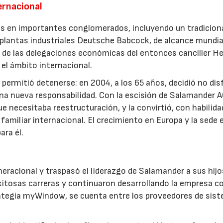
ernacional
vos en importantes conglomerados, incluyendo un tradicion
 plantas industriales Deutsche Babcock, de alcance mundial
de las delegaciones económicas del entonces canciller H
el ámbito internacional.
 permitió detenerse: en 2004, a los 65 años, decidió no dis
r una nueva responsabilidad. Con la escisión de Salamander A
ue necesitaba reestructuración, y la convirtió, con habilida
familiar internacional. El crecimiento en Europa y la sede
ra él.
neracional y traspasó el liderazgo de Salamander a sus hij
exitosas carreras y continuaron desarrollando la empresa c
ategia myWindow, se cuenta entre los proveedores de sis