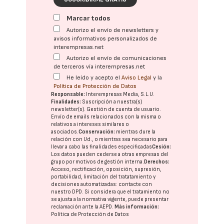
Marcar todos
Autorizo el envío de newsletters y
avisos informativos personalizados de
interempresas.net
Autorizo el envío de comunicaciones
de terceros vía interempresas.net
He leído y acepto el
Aviso Legal
y la
Política de Protección de Datos
Responsable:
Interempresas Media, S.L.U.
Finalidades:
Suscripción a nuestra(s)
newsletter(s). Gestión de cuenta de usuario.
Envío de emails relacionados con la misma o
relativos a intereses similares o
asociados.
Conservación:
mientras dure la
relación con Ud., o mientras sea necesario para
llevar a cabo las finalidades especificadas
Cesión:
Los datos pueden cederse a otras
empresas del
grupo
por motivos de gestión interna.
Derechos:
Acceso, rectificación, oposición, supresión,
portabilidad, limitación del tratatamiento y
decisiones automatizadas:
contacte con
nuestro DPD
. Si considera que el tratamiento no
se ajusta a la normativa vigente, puede presentar
reclamación ante la
AEPD
.
Más información:
Política de Protección de Datos