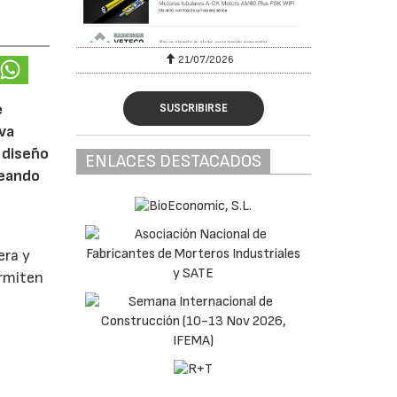
6
21/07/2026
e
SUSCRIBIRSE
eva
 diseño
ENLACES DESTACADOS
reando
era y
ermiten