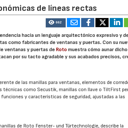
onómicas de líneas rectas
21/07/2026
28/07/202
662
 tendencia hacia un lenguaje arquitectónico expresivo y d
ristas como fabricantes de ventanas y puertas. Con su nu
 de ventanas y puertas de
Roto
muestra cómo aunar dicho
stacan por su tacto agradable y sus acabados precisos, c
.
herente de las manillas para ventanas, elementos de corred
es técnicas como Secustik, manillas con llave o TiltFirst p
funciones y características de seguridad, ajustadas a las
anillas de Roto Fenster- und Türtechnologie, describe la