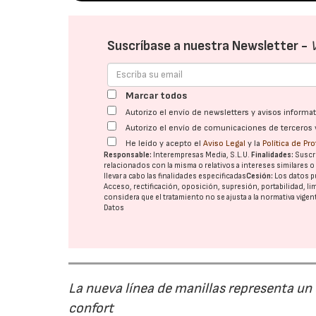
Suscríbase a nuestra Newsletter -
Marcar todos
Autorizo el envío de newsletters y avisos inform
Autorizo el envío de comunicaciones de terceros 
He leído y acepto el
Aviso Legal
y la
Política de Pr
Responsable:
Interempresas Media, S.L.U.
Finalidades:
Suscri
relacionados con la misma o relativos a intereses similares 
llevar a cabo las finalidades especificadas
Cesión:
Los datos p
Acceso, rectificación, oposición, supresión, portabilidad, l
considera que el tratamiento no se ajusta a la normativa vige
Datos
La nueva línea de manillas representa un
confort