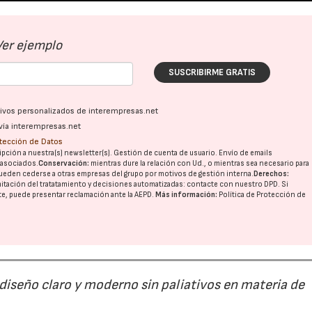
Ver ejemplo
SUSCRIBIRME GRATIS
ativos personalizados de interempresas.net
vía interempresas.net
otección de Datos
pción a nuestra(s) newsletter(s). Gestión de cuenta de usuario. Envío de emails
o asociados.
Conservación:
mientras dure la relación con Ud., o mientras sea necesario para
ueden cederse a otras
empresas del grupo
por motivos de gestión interna.
Derechos:
imitación del tratatamiento y decisiones automatizadas:
contacte con nuestro DPD
. Si
nte, puede presentar reclamación ante la
AEPD
.
Más información:
Política de Protección de
 diseño claro y moderno sin paliativos en materia de