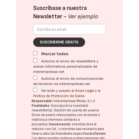
Suscríbase a nuestra
Newsletter -
Ver ejemplo
SUSCRIBIRME GRATIS
Marcar todos
Autorizo el envío de newsletters y
avisos informativos personalizados de
interempresas.net
Autorizo el envío de comunicaciones
de terceros vía interempresas.net
He leído y acepto el
Aviso Legal
y la
Política de Protección de Datos
Responsable:
Interempresas Media, S.L.U.
Finalidades:
Suscripción a nuestra(s)
newsletter(s). Gestión de cuenta de usuario.
Envío de emails relacionados con la misma o
relativos a intereses similares o
asociados.
Conservación:
mientras dure la
relación con Ud., o mientras sea necesario para
llevar a cabo las finalidades especificadas
Cesión:
Los datos pueden cederse a otras
empresas del