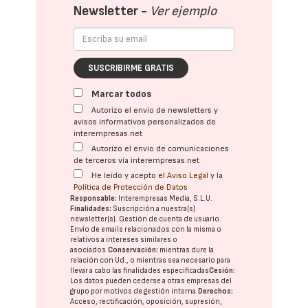
Newsletter -
Ver ejemplo
SUSCRIBIRME GRATIS
Marcar todos
Autorizo el envío de newsletters y
avisos informativos personalizados de
interempresas.net
Autorizo el envío de comunicaciones
de terceros vía interempresas.net
He leído y acepto el
Aviso Legal
y la
Política de Protección de Datos
Responsable:
Interempresas Media, S.L.U.
Finalidades:
Suscripción a nuestra(s)
newsletter(s). Gestión de cuenta de usuario.
Envío de emails relacionados con la misma o
relativos a intereses similares o
asociados.
Conservación:
mientras dure la
relación con Ud., o mientras sea necesario para
llevar a cabo las finalidades especificadas
Cesión:
Los datos pueden cederse a otras
empresas del
grupo
por motivos de gestión interna.
Derechos:
Acceso, rectificación, oposición, supresión,