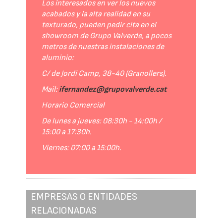
Los interesados en ver los nuevos
acabados y la alta realidad en su
texturado, pueden pedir cita en el
showroom de Grupo Valverde, a pocos
metros de nuestras instalaciones de
aluminio:
C/ de Jordi Camp, 38-40 (Granollers).
Mail:
ifernandez@grupovalverde.cat
Horario Comercial
De lunes a jueves: 08:30h - 14:00h /
15:00 a 17:30h.
Viernes: 07:00 a 15:00h.
EMPRESAS O ENTIDADES
RELACIONADAS