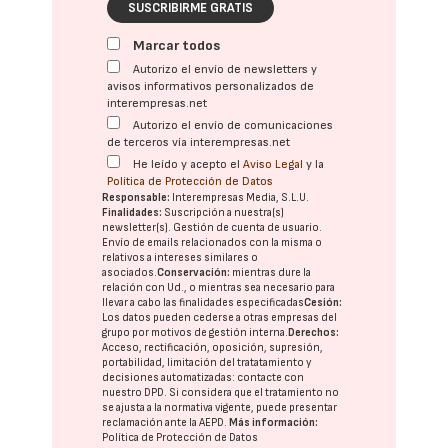
SUSCRIBIRME GRATIS
Marcar todos
Autorizo el envío de newsletters y
avisos informativos personalizados de
interempresas.net
Autorizo el envío de comunicaciones
de terceros vía interempresas.net
He leído y acepto el
Aviso Legal
y la
Política de Protección de Datos
Responsable:
Interempresas Media, S.L.U.
Finalidades:
Suscripción a nuestra(s)
newsletter(s). Gestión de cuenta de usuario.
Envío de emails relacionados con la misma o
relativos a intereses similares o
asociados.
Conservación:
mientras dure la
relación con Ud., o mientras sea necesario para
llevar a cabo las finalidades especificadas
Cesión:
Los datos pueden cederse a otras
empresas del
grupo
por motivos de gestión interna.
Derechos:
Acceso, rectificación, oposición, supresión,
portabilidad, limitación del tratatamiento y
decisiones automatizadas:
contacte con
nuestro DPD
. Si considera que el tratamiento no
se ajusta a la normativa vigente, puede presentar
reclamación ante la
AEPD
.
Más información:
Política de Protección de Datos