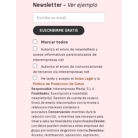
Newsletter -
Ver ejemplo
SUSCRIBIRME GRATIS
Marcar todos
Autorizo el envío de newsletters y
avisos informativos personalizados de
interempresas.net
Autorizo el envío de comunicaciones
de terceros vía interempresas.net
He leído y acepto el
Aviso Legal
y la
Política de Protección de Datos
Responsable:
Interempresas Media, S.L.U.
Finalidades:
Suscripción a nuestra(s)
newsletter(s). Gestión de cuenta de usuario.
Envío de emails relacionados con la misma o
relativos a intereses similares o
asociados.
Conservación:
mientras dure la
relación con Ud., o mientras sea necesario para
llevar a cabo las finalidades especificadas
Cesión:
Los datos pueden cederse a otras
empresas del
grupo
por motivos de gestión interna.
Derechos:
Acceso, rectificación, oposición, supresión,