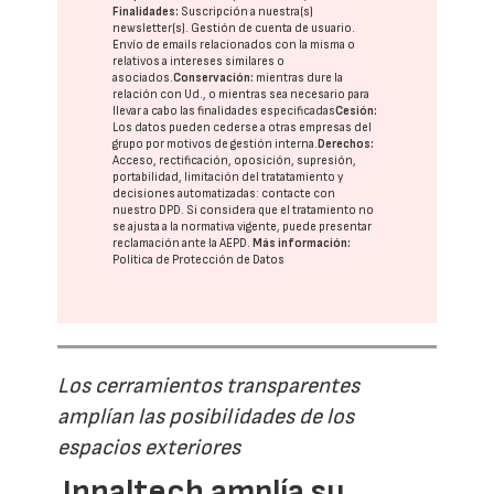
Finalidades:
Suscripción a nuestra(s)
newsletter(s). Gestión de cuenta de usuario.
Envío de emails relacionados con la misma o
relativos a intereses similares o
asociados.
Conservación:
mientras dure la
relación con Ud., o mientras sea necesario para
llevar a cabo las finalidades especificadas
Cesión:
Los datos pueden cederse a otras
empresas del
grupo
por motivos de gestión interna.
Derechos:
Acceso, rectificación, oposición, supresión,
portabilidad, limitación del tratatamiento y
decisiones automatizadas:
contacte con
nuestro DPD
. Si considera que el tratamiento no
se ajusta a la normativa vigente, puede presentar
reclamación ante la
AEPD
.
Más información:
Política de Protección de Datos
Los cerramientos transparentes
amplían las posibilidades de los
espacios exteriores
Innaltech amplía su