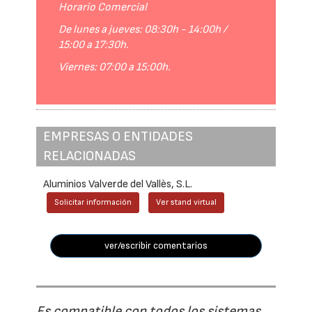
Horario Comercial
De lunes a jueves: 08:30h - 14:00h /
15:00 a 17:30h.
Viernes: 07:00 a 15:00h.
EMPRESAS O ENTIDADES
RELACIONADAS
Aluminios Valverde del Vallès, S.L.
Solicitar información
Ver stand virtual
ver/escribir comentarios
Es compatible con todos los sistemas