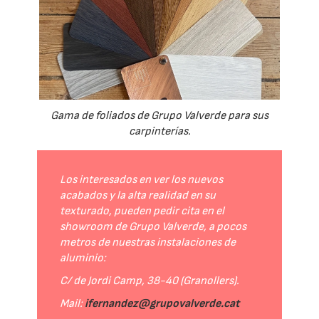
Gama de foliados de Grupo Valverde para sus
carpinterías.
Los interesados en ver los nuevos
acabados y la alta realidad en su
texturado, pueden pedir cita en el
showroom de Grupo Valverde, a pocos
metros de nuestras instalaciones de
aluminio:
C/ de Jordi Camp, 38-40 (Granollers).
Mail:
ifernandez@grupovalverde.cat