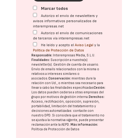
Marcar todos
Autorizo el envío de newsletters y
avisos informativos personalizados de
interempresas.net
Autorizo el envío de comunicaciones
de terceros vía interempresas.net
He leído y acepto el
Aviso Legal
y la
Política de Protección de Datos
Responsable:
Interempresas Media, S.L.U.
Finalidades:
Suscripción a nuestra(s)
newsletter(s). Gestión de cuenta de usuario.
Envío de emails relacionados con la misma o
relativos a intereses similares o
asociados.
Conservación:
mientras dure la
relación con Ud., o mientras sea necesario para
llevar a cabo las finalidades especificadas
Cesión:
Los datos pueden cederse a otras
empresas del
grupo
por motivos de gestión interna.
Derechos:
Acceso, rectificación, oposición, supresión,
portabilidad, limitación del tratatamiento y
decisiones automatizadas:
contacte con
nuestro DPD
. Si considera que el tratamiento no
se ajusta a la normativa vigente, puede presentar
reclamación ante la
AEPD
.
Más información:
Política de Protección de Datos