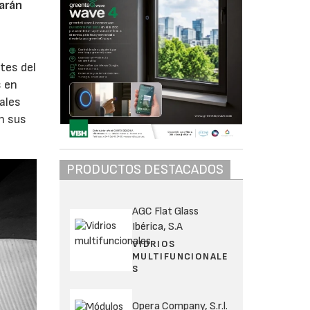
tarán
tes del
s en
pales
n sus
PRODUCTOS DESTACADOS
AGC Flat Glass
Ibérica, S.A
VIDRIOS
MULTIFUNCIONALE
S
Opera Company, S.r.l.