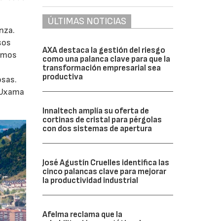
ÚLTIMAS NOTICIAS
nza.
sos
AXA destaca la gestión del riesgo
remos
como una palanca clave para que la
s
transformación empresarial sea
productiva
osas.
r Uxama
Innaltech amplía su oferta de
cortinas de cristal para pérgolas
con dos sistemas de apertura
José Agustín Cruelles identifica las
cinco palancas clave para mejorar
la productividad industrial
Afelma reclama que la