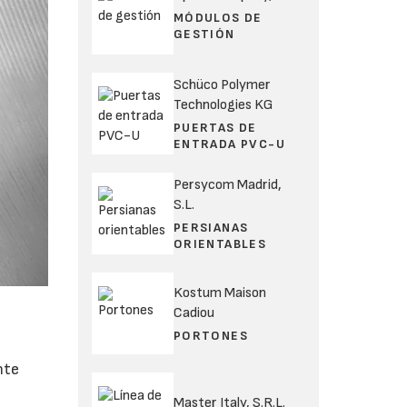
MÓDULOS DE
GESTIÓN
Schüco Polymer
Technologies KG
PUERTAS DE
ENTRADA PVC-U
Persycom Madrid,
S.L.
PERSIANAS
ORIENTABLES
Kostum Maison
Cadiou
PORTONES
nte
Master Italy, S.R.L.