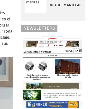
LÍNEA DE MANILLAS
nity
 es el
orgar
NEWSLETTERS
. “Toda
claje,
e sus