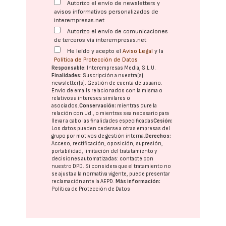
Autorizo el envío de newsletters y
avisos informativos personalizados de
interempresas.net
Autorizo el envío de comunicaciones
de terceros vía interempresas.net
He leído y acepto el
Aviso Legal
y la
Política de Protección de Datos
Responsable:
Interempresas Media, S.L.U.
Finalidades:
Suscripción a nuestra(s)
newsletter(s). Gestión de cuenta de usuario.
Envío de emails relacionados con la misma o
relativos a intereses similares o
asociados.
Conservación:
mientras dure la
relación con Ud., o mientras sea necesario para
llevar a cabo las finalidades especificadas
Cesión:
Los datos pueden cederse a otras
empresas del
grupo
por motivos de gestión interna.
Derechos:
Acceso, rectificación, oposición, supresión,
portabilidad, limitación del tratatamiento y
decisiones automatizadas:
contacte con
nuestro DPD
. Si considera que el tratamiento no
se ajusta a la normativa vigente, puede presentar
reclamación ante la
AEPD
.
Más información:
Política de Protección de Datos