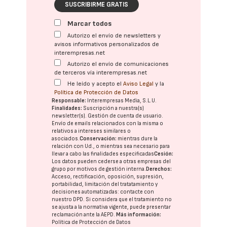
SUSCRIBIRME GRATIS
Marcar todos
Autorizo el envío de newsletters y
avisos informativos personalizados de
interempresas.net
Autorizo el envío de comunicaciones
de terceros vía interempresas.net
He leído y acepto el
Aviso Legal
y la
Política de Protección de Datos
Responsable:
Interempresas Media, S.L.U.
Finalidades:
Suscripción a nuestra(s)
newsletter(s). Gestión de cuenta de usuario.
Envío de emails relacionados con la misma o
relativos a intereses similares o
asociados.
Conservación:
mientras dure la
relación con Ud., o mientras sea necesario para
llevar a cabo las finalidades especificadas
Cesión:
Los datos pueden cederse a otras
empresas del
grupo
por motivos de gestión interna.
Derechos:
Acceso, rectificación, oposición, supresión,
portabilidad, limitación del tratatamiento y
decisiones automatizadas:
contacte con
nuestro DPD
. Si considera que el tratamiento no
se ajusta a la normativa vigente, puede presentar
reclamación ante la
AEPD
.
Más información:
Política de Protección de Datos