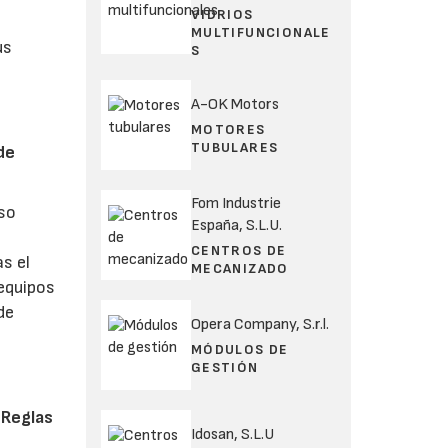
VIDRIOS
MULTIFUNCIONALE
us
S
A-OK Motors
MOTORES
TUBULARES
de
Fom Industrie
eso
España, S.L.U.
CENTROS DE
s el
MECANIZADO
 equipos
de
Opera Company, S.r.l.
MÓDULOS DE
GESTIÓN
 Reglas
Idosan, S.L.U