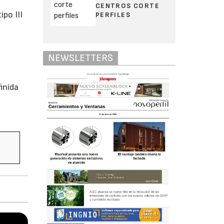
CENTROS CORTE
po III
PERFILES
NEWSLETTERS
inida