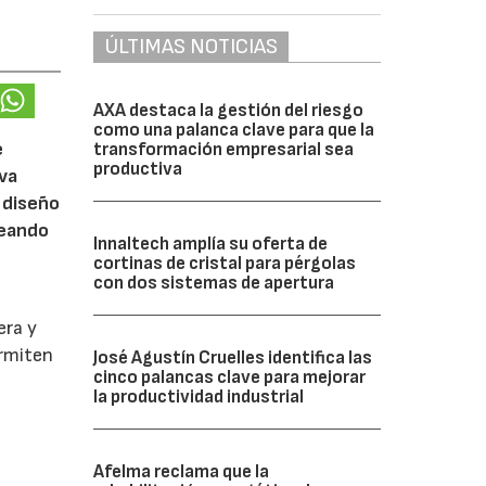
ÚLTIMAS NOTICIAS
AXA destaca la gestión del riesgo
como una palanca clave para que la
e
transformación empresarial sea
productiva
eva
 diseño
reando
Innaltech amplía su oferta de
cortinas de cristal para pérgolas
con dos sistemas de apertura
era y
ermiten
José Agustín Cruelles identifica las
cinco palancas clave para mejorar
la productividad industrial
Afelma reclama que la