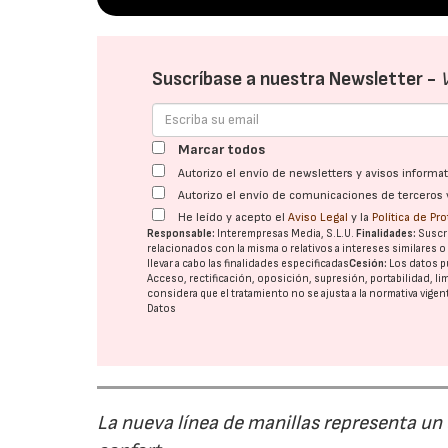
Suscríbase a nuestra Newsletter -
Marcar todos
Autorizo el envío de newsletters y avisos inform
Autorizo el envío de comunicaciones de terceros 
He leído y acepto el
Aviso Legal
y la
Política de Pr
Responsable:
Interempresas Media, S.L.U.
Finalidades:
Suscri
relacionados con la misma o relativos a intereses similares 
llevar a cabo las finalidades especificadas
Cesión:
Los datos p
Acceso, rectificación, oposición, supresión, portabilidad, l
considera que el tratamiento no se ajusta a la normativa vige
Datos
La nueva línea de manillas representa un