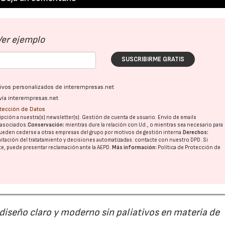
Ver ejemplo
21/07/2026
28/07/202
SUSCRIBIRME GRATIS
ativos personalizados de interempresas.net
vía interempresas.net
otección de Datos
pción a nuestra(s) newsletter(s). Gestión de cuenta de usuario. Envío de emails
o asociados.
Conservación:
mientras dure la relación con Ud., o mientras sea necesario para
ueden cederse a otras
empresas del grupo
por motivos de gestión interna.
Derechos:
imitación del tratatamiento y decisiones automatizadas:
contacte con nuestro DPD
. Si
nte, puede presentar reclamación ante la
AEPD
.
Más información:
Política de Protección de
 diseño claro y moderno sin paliativos en materia de