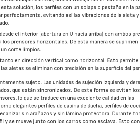
sta solución, los perfiles con un solape o pestaña en la p
ar perfectamente, evitando así las vibraciones de la aleta y
ado.
 desde el interior (abertura en U hacia arriba) con ambos p
ra los prensores horizontales. De esta manera se suprimen 
 un corte limpios.
 tanto en dirección vertical como horizontal. Esto permite 
as aletas se eliminan con precisión en la superficie del perf
entemente sujeto. Las unidades de sujeción izquierda y der
ados, que están sincronizados. De esta forma se evitan lo
ensores, lo que se traduce en una excelente calidad en las
 como elegantes perfiles de cabina de ducha, perfiles de coc
ecanizar sin arañazos y sin lámina protectora. Durante tod
fil y se mueve junto con los carros como esclava. Esto con