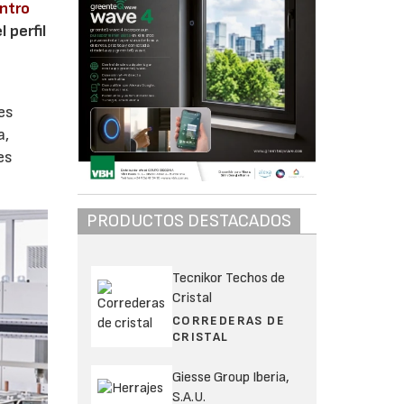
ntro
 perfil
es
a,
es
PRODUCTOS DESTACADOS
Tecnikor Techos de
Cristal
CORREDERAS DE
CRISTAL
Giesse Group Iberia,
S.A.U.