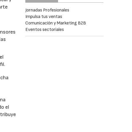
arte
Jornadas Profesionales
Impulsa tus ventas
Comunicación y Marketing B2B
Eventos sectoriales
rensores
las
el
il.
echa
s
ina
o el
tribuye