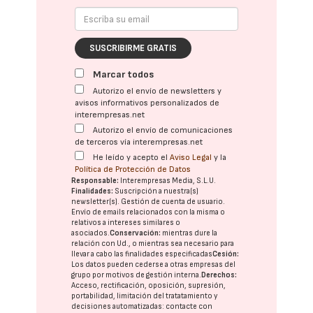
SUSCRIBIRME GRATIS
Marcar todos
Autorizo el envío de newsletters y
avisos informativos personalizados de
interempresas.net
Autorizo el envío de comunicaciones
de terceros vía interempresas.net
He leído y acepto el
Aviso Legal
y la
Política de Protección de Datos
Responsable:
Interempresas Media, S.L.U.
Finalidades:
Suscripción a nuestra(s)
newsletter(s). Gestión de cuenta de usuario.
Envío de emails relacionados con la misma o
relativos a intereses similares o
asociados.
Conservación:
mientras dure la
relación con Ud., o mientras sea necesario para
llevar a cabo las finalidades especificadas
Cesión:
Los datos pueden cederse a otras
empresas del
grupo
por motivos de gestión interna.
Derechos:
Acceso, rectificación, oposición, supresión,
portabilidad, limitación del tratatamiento y
decisiones automatizadas:
contacte con