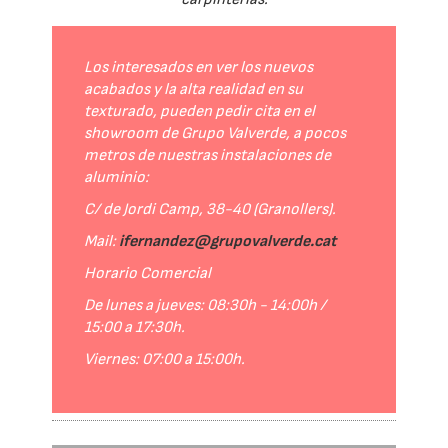
Los interesados en ver los nuevos
acabados y la alta realidad en su
texturado, pueden pedir cita en el
showroom de Grupo Valverde, a pocos
metros de nuestras instalaciones de
aluminio:
C/ de Jordi Camp, 38-40 (Granollers).
Mail:
ifernandez@grupovalverde.cat
Horario Comercial
De lunes a jueves: 08:30h - 14:00h /
15:00 a 17:30h.
Viernes: 07:00 a 15:00h.