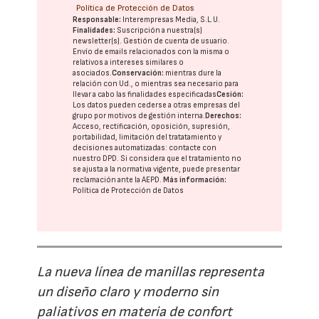
Política de Protección de Datos
Responsable:
Interempresas Media, S.L.U.
Finalidades:
Suscripción a nuestra(s)
newsletter(s). Gestión de cuenta de usuario.
Envío de emails relacionados con la misma o
relativos a intereses similares o
asociados.
Conservación:
mientras dure la
relación con Ud., o mientras sea necesario para
llevar a cabo las finalidades especificadas
Cesión:
Los datos pueden cederse a otras
empresas del
grupo
por motivos de gestión interna.
Derechos:
Acceso, rectificación, oposición, supresión,
portabilidad, limitación del tratatamiento y
decisiones automatizadas:
contacte con
nuestro DPD
. Si considera que el tratamiento no
se ajusta a la normativa vigente, puede presentar
reclamación ante la
AEPD
.
Más información:
Política de Protección de Datos
La nueva línea de manillas representa
un diseño claro y moderno sin
paliativos en materia de confort