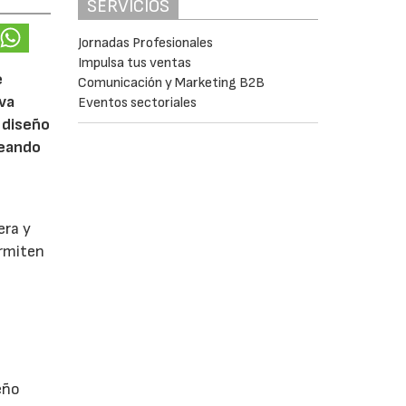
SERVICIOS
Jornadas Profesionales
Impulsa tus ventas
e
Comunicación y Marketing B2B
eva
Eventos sectoriales
 diseño
reando
era y
ermiten
eño