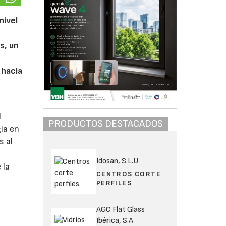
nivel
s, un
 hacia
l
PRODUCTOS DESTACADOS
ía en
s al
Idosan, S.L.U
 la
CENTROS CORTE
PERFILES
AGC Flat Glass
Ibérica, S.A