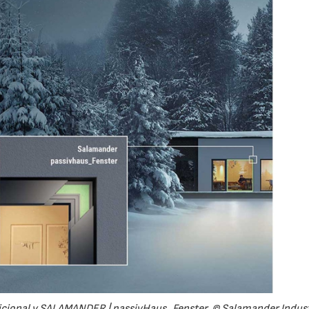
dicional y SALAMANDER | passivHaus_Fenster. © Salamander Indust