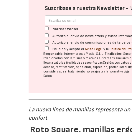
Suscríbase a nuestra Newsletter -
Marcar todos
Autorizo el envío de newsletters y avisos inform
Autorizo el envío de comunicaciones de terceros 
He leído y acepto el
Aviso Legal
y la
Política de Pr
Responsable:
Interempresas Media, S.L.U.
Finalidades:
Suscri
relacionados con la misma o relativos a intereses similares 
llevar a cabo las finalidades especificadas
Cesión:
Los datos p
Acceso, rectificación, oposición, supresión, portabilidad, l
considera que el tratamiento no se ajusta a la normativa vige
Datos
La nueva línea de manillas representa un
confort
Roto Square, manillas erg