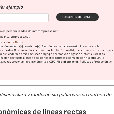
Ver ejemplo
SUSCRIBIRME GRATIS
ativos personalizados de interempresas.net
vía interempresas.net
otección de Datos
pción a nuestra(s) newsletter(s). Gestión de cuenta de usuario. Envío de emails
o asociados.
Conservación:
mientras dure la relación con Ud., o mientras sea necesario para
ueden cederse a otras
empresas del grupo
por motivos de gestión interna.
Derechos:
imitación del tratatamiento y decisiones automatizadas:
contacte con nuestro DPD
. Si
nte, puede presentar reclamación ante la
AEPD
.
Más información:
Política de Protección de
 diseño claro y moderno sin paliativos en materia de
onómicas de líneas rectas