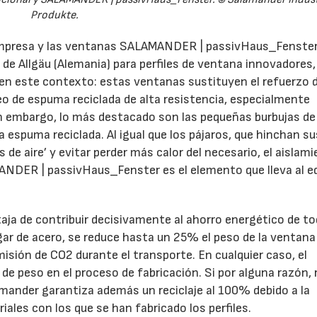
Produkte.
a empresa y las ventanas SALAMANDER | passivHaus_Fenste
 de Allgäu (Alemania) para perfiles de ventana innovadores,
n en este contexto: estas ventanas sustituyen el refuerzo 
eo de espuma reciclada de alta resistencia, especialmente
in embargo, lo más destacado son las pequeñas burbujas de 
a espuma reciclada. Al igual que los pájaros, que hinchan su
 de aire’ y evitar perder más calor del necesario, el aislam
DER | passivHaus_Fenster es el elemento que lleva al edi
ja de contribuir decisivamente al ahorro energético de to
lugar de acero, se reduce hasta un 25% el peso de la ventana
emisión de CO2 durante el transporte. En cualquier caso, el
de peso en el proceso de fabricación. Si por alguna razón, 
amander garantiza además un reciclaje al 100% debido a la
iales con los que se han fabricado los perfiles.