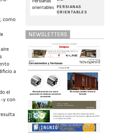
PERSIANAS
ORIENTABLES
r, como
NEWSLETTERS
de
aire
s
iento
ficio a
do el
 -y con
resulta