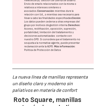
newsletter(s). Gestión de cuenta de usuario.
Envío de emails relacionados con la misma o
relativos a intereses similares o
asociados.
Conservación:
mientras dure la
relación con Ud., o mientras sea necesario para
llevar a cabo las finalidades especificadas
Cesión:
Los datos pueden cederse a otras
empresas del
grupo
por motivos de gestión interna.
Derechos:
Acceso, rectificación, oposición, supresión,
portabilidad, limitación del tratatamiento y
decisiones automatizadas:
contacte con
nuestro DPD
. Si considera que el tratamiento no
se ajusta a la normativa vigente, puede presentar
reclamación ante la
AEPD
.
Más información:
Política de Protección de Datos
La nueva línea de manillas representa
un diseño claro y moderno sin
paliativos en materia de confort
Roto Square, manillas