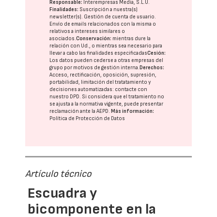
Responsable:
Interempresas Media, S.L.U.
Finalidades:
Suscripción a nuestra(s)
newsletter(s). Gestión de cuenta de usuario.
Envío de emails relacionados con la misma o
relativos a intereses similares o
asociados.
Conservación:
mientras dure la
relación con Ud., o mientras sea necesario para
llevar a cabo las finalidades especificadas
Cesión:
Los datos pueden cederse a otras
empresas del
grupo
por motivos de gestión interna.
Derechos:
Acceso, rectificación, oposición, supresión,
portabilidad, limitación del tratatamiento y
decisiones automatizadas:
contacte con
nuestro DPD
. Si considera que el tratamiento no
se ajusta a la normativa vigente, puede presentar
reclamación ante la
AEPD
.
Más información:
Política de Protección de Datos
Artículo técnico
Escuadra y
bicomponente en la