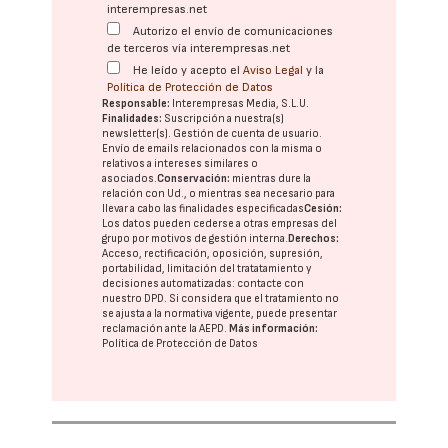
interempresas.net
Autorizo el envío de comunicaciones
de terceros vía interempresas.net
He leído y acepto el
Aviso Legal
y la
Política de Protección de Datos
Responsable:
Interempresas Media, S.L.U.
Finalidades:
Suscripción a nuestra(s)
newsletter(s). Gestión de cuenta de usuario.
Envío de emails relacionados con la misma o
relativos a intereses similares o
asociados.
Conservación:
mientras dure la
relación con Ud., o mientras sea necesario para
llevar a cabo las finalidades especificadas
Cesión:
Los datos pueden cederse a otras
empresas del
grupo
por motivos de gestión interna.
Derechos:
Acceso, rectificación, oposición, supresión,
portabilidad, limitación del tratatamiento y
decisiones automatizadas:
contacte con
nuestro DPD
. Si considera que el tratamiento no
se ajusta a la normativa vigente, puede presentar
reclamación ante la
AEPD
.
Más información:
Política de Protección de Datos