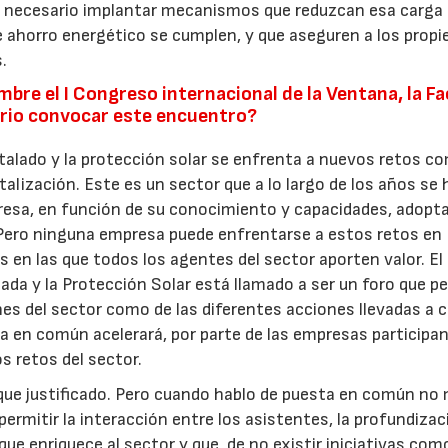
Es necesario implantar mecanismos que reduzcan esa carga
e ahorro energético se cumplen, y que aseguren a los propi
.
21/07/2026
28/07/202
mbre el I Congreso internacional de la Ventana, la F
sario convocar este encuentro?
istalado y la protección solar se enfrenta a nuevos retos c
italización. Este es un sector que a lo largo de los años se 
esa, en función de su conocimiento y capacidades, adopt
 Pero ninguna empresa puede enfrentarse a estos retos en
 en las que todos los agentes del sector aporten valor. El 
ada y la Protección Solar está llamado a ser un foro que pe
es del sector como de las diferentes acciones llevadas a 
a en común acelerará, por parte de las empresas participan
s retos del sector.
 que justificado. Pero cuando hablo de puesta en común no
 permitir la interacción entre los asistentes, la profundiza
que enriquece al sector y que, de no existir iniciativas com