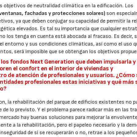
os objetivos de neutralidad climática en la edificación. Los
ventanas, fachadas y protecciones solares)
son especia
tivos, ya que deben conjugar su capacidad de permitir la re
rgética elevados. Es tal su importancia que cualquier estra
no los tenga en cuenta está abocada al fracaso. Es decir, s
l entorno y sus condiciones climáticas, así como el uso q
intos, será imposible que se obtengan los objetivos propu
s, los fondos Next Generation que deben impulsarla y 
ren el confort en el interior de viviendas y
ro de atención de profesionales y usuarios. ¿Cómo 
ntidades profesionales estas iniciativas y qué más 
to?
n, la rehabilitación del parque de edificios existentes no 
de lo previsto. Y el problema parece radicar más en las tr
 mercado hay buenas soluciones para mejorar la envolvente
ente a la rehabilitación, pero el papeleo necesario y la de
inseguridad de si se recuperarán o no, retrae a los pequeño