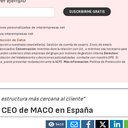
Ver ejemplo
SUSCRIBIRME GRATIS
ativos personalizados de interempresas.net
vía interempresas.net
otección de Datos
pción a nuestra(s) newsletter(s). Gestión de cuenta de usuario. Envío de emails
o asociados.
Conservación:
mientras dure la relación con Ud., o mientras sea necesario para
ueden cederse a otras
empresas del grupo
por motivos de gestión interna.
Derechos:
imitación del tratatamiento y decisiones automatizadas:
contacte con nuestro DPD
. Si
nte, puede presentar reclamación ante la
AEPD
.
Más información:
Política de Protección de
 estructura más cercana al cliente”
a, CEO de MACO en España
5410