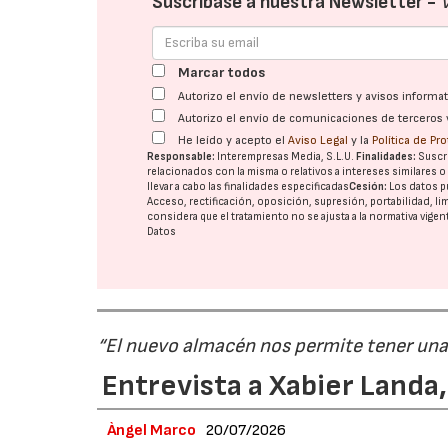
Suscríbase a nuestra Newsletter -
Marcar todos
Autorizo el envío de newsletters y avisos inform
Autorizo el envío de comunicaciones de terceros 
He leído y acepto el
Aviso Legal
y la
Política de Pr
Responsable:
Interempresas Media, S.L.U.
Finalidades:
Suscri
relacionados con la misma o relativos a intereses similares 
llevar a cabo las finalidades especificadas
Cesión:
Los datos p
Acceso, rectificación, oposición, supresión, portabilidad, l
considera que el tratamiento no se ajusta a la normativa vige
Datos
“El nuevo almacén nos permite tener una
Entrevista a Xabier Land
Àngel Marco
20/07/2026