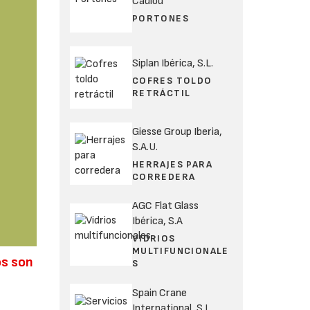
Cadiou
PORTONES
Siplan Ibérica, S.L.
COFRES TOLDO
RETRÁCTIL
Giesse Group Iberia,
S.A.U.
HERRAJES PARA
CORREDERA
AGC Flat Glass
Ibérica, S.A
VIDRIOS
MULTIFUNCIONALE
os son
S
Spain Crane
International, S.L