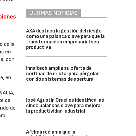
ÚLTIMAS NOTICIAS
ciones
AXA destaca la gestión del riesgo
como una palanca clave para que la
transformación empresarial sea
o de la
productiva
as en
le, con
Innaltech amplía su oferta de
cortinas de cristal para pérgolas
e, en
con dos sistemas de apertura
NALIA,
te de
José Agustín Cruelles identifica las
cinco palancas clave para mejorar
ando de
la productividad industrial
ara
Afelma reclama que la