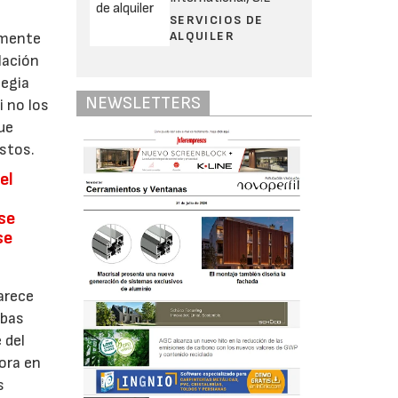
SERVICIOS DE
ALQUILER
lmente
lación
tegia
NEWSLETTERS
i no los
ue
estos.
el
se
se
parece
abas
 del
mora en
s