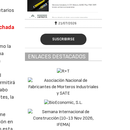
etarios
6
21/07/2026
achada
SUSCRIBIRSE
omo la
ha
ENLACES DESTACADOS
a
I
rmitirá
cabo
tes, la
 me
ción en
o esta,