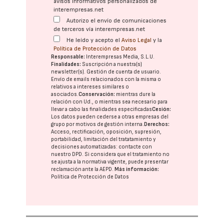
avisos informativos personalizados de
interempresas.net
Autorizo el envío de comunicaciones
de terceros vía interempresas.net
He leído y acepto el
Aviso Legal
y la
Política de Protección de Datos
Responsable:
Interempresas Media, S.L.U.
Finalidades:
Suscripción a nuestra(s)
newsletter(s). Gestión de cuenta de usuario.
Envío de emails relacionados con la misma o
relativos a intereses similares o
asociados.
Conservación:
mientras dure la
relación con Ud., o mientras sea necesario para
llevar a cabo las finalidades especificadas
Cesión:
Los datos pueden cederse a otras
empresas del
grupo
por motivos de gestión interna.
Derechos:
Acceso, rectificación, oposición, supresión,
portabilidad, limitación del tratatamiento y
decisiones automatizadas:
contacte con
nuestro DPD
. Si considera que el tratamiento no
se ajusta a la normativa vigente, puede presentar
reclamación ante la
AEPD
.
Más información:
Política de Protección de Datos